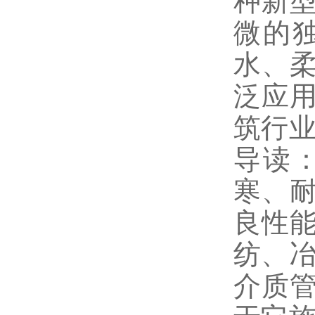
种新
微的
水、
泛应
筑行业
导读
寒、
良性
纺、冶
介质