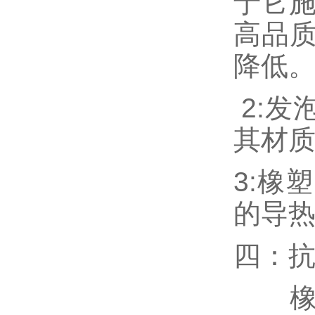
于它施
高品
降低
2:发
其材
3:橡
的导
四：
橡塑