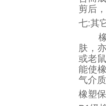
剪后
七:其
橡塑
肤，
或老鼠
能使
气介
橡塑