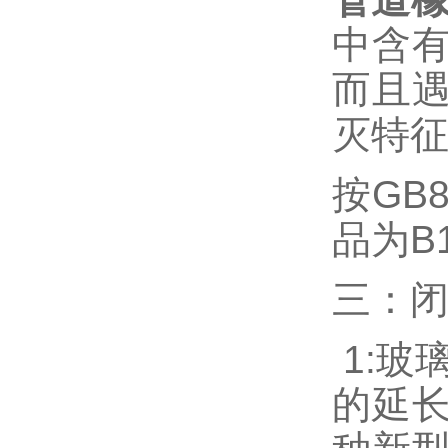
中含
而且
灭特
按GB
品为B
三：
1:玻
的延