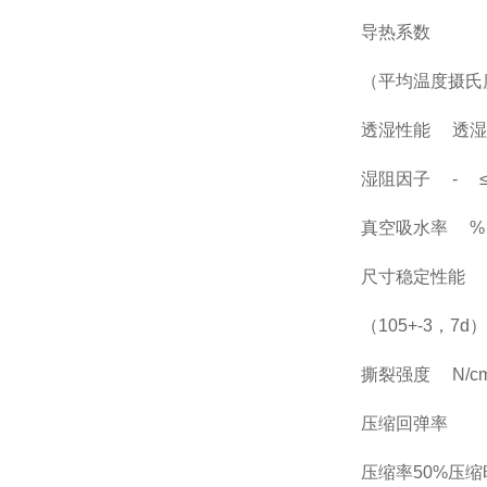
导热系数
（平均温度摄氏度）
透湿性能 透湿系数 G
湿阻因子 - ≤10×1
真空吸水率 %
尺寸稳定性能
（105+-3，7d
撕裂强度 N/cm
压缩回弹率
压缩率50%压缩