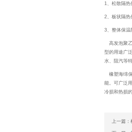
1、松散隔热
2、板状隔热
3、整体保温
高发泡聚乙
型的用途广
水、阻汽等
橡塑海绵保
能。可广泛
冷损和热损
上一篇：