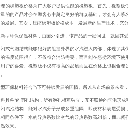
合理的橡塑板价格为广大客户提供性能的橡塑板。首先，橡塑板
质量的的产品才会在顾客心中奠定良好的群众基础，才会有人慕
好的发展。其次，压缩橡塑板价格成本，发展新的生产技术，充
种新型环保保温材料，由国外引进，该产品的一经问世，就因其
密闭式气泡结构能够很好的阻挡外界的水汽进入内部，体现了其
应的温度范围很广，不仅符合消防需要，而且能在恶劣环境下使
大用户的喜爱。橡塑板不仅有很高的品质而且在价格上也很合理
业。
新型环保材料符合当下可持续发展的国情。所以从市场前景来看
料具备*的闭孔结构，所有泡孔相互独立，互不联通的气泡形成
密闭汽泡结构，能对水汽分子形成多重阻隔，即便材料表层受损
在相同条件下，水的导热系数比空气的导热系数高24倍，而非闭
保温效果。