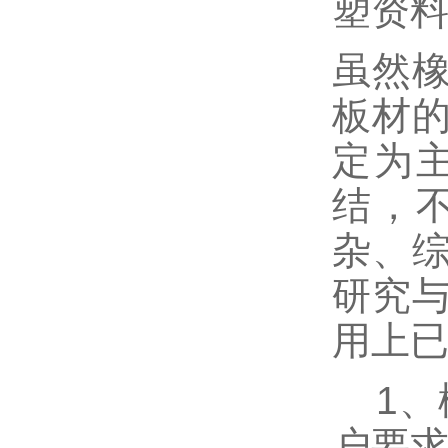
塑资
虽然
板材
定为
结，
杂、
研究
用上
1、
户要