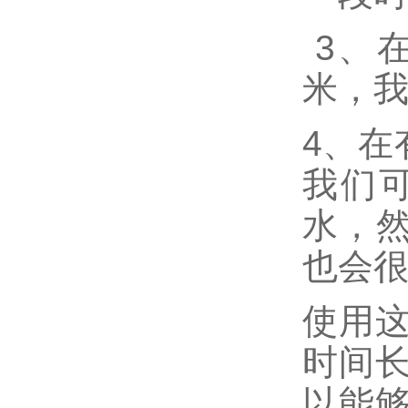
3、
米，
4、在
我们
水，然
也会
使用
时间
以能