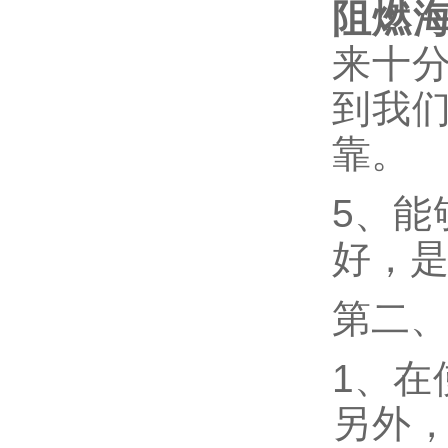
阻燃
来十
到我
靠。
5、能
好，
第二
1、在
另外