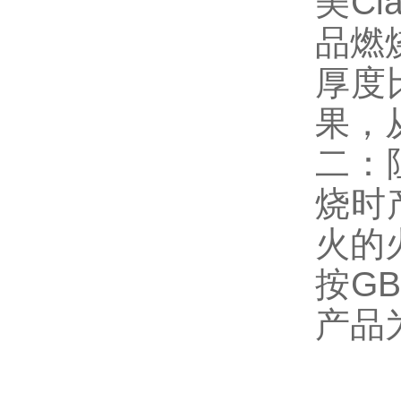
美C
品燃
厚度
果，
二：
烧时
火的
按G
产品