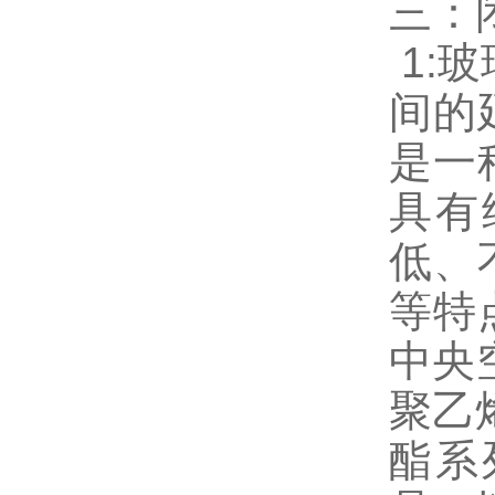
三：
1:
间的
是一
具有
低、
等特
中央
聚乙
酯系