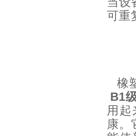
当设
可重
橡塑
B1
用起
康。