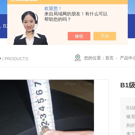
欢迎您！
来自局域网的朋友！有什么可以
帮助您的吗？
橡塑板，橡塑保温板， B1级橡塑保温板，B2级橡塑保温板，铝箔贴面橡塑保温板，橡塑保温管，管道橡塑管
心
您的位置：
首页
-
产品中
/ PRODUCTS
B1
B1
橡
则
离