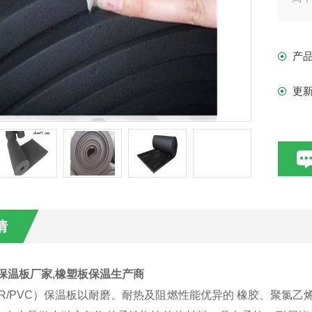
产
更
情
保温板厂家,橡塑板保温生产商
BR/PVC）保温板以耐磨、耐热及阻燃性能优异的 橡胶、聚氯