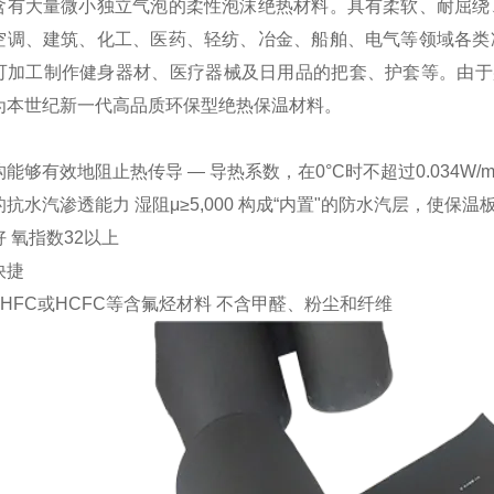
含有大量微小独立气泡的柔性泡沫绝热材料。具有柔软、耐屈绕
空调、建筑、化工、医药、轻纺、冶金、船舶、电气等领域各类
可加工制作健身器材、医疗器械及日用品的把套、护套等。由于
为本世纪新一代高品质环保型绝热保温材料。
能够有效地阻止热传导 — 导热系数，在0°C时不超过0.034W/m
抗水汽渗透能力 湿阻μ≥5,000 构成“内置"的防水汽层，使保
 氧指数32以上
快捷
, HFC或HCFC等含氟烃材料 不含甲醛、粉尘和纤维