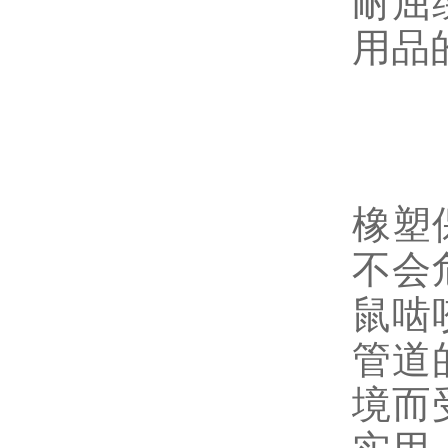
耐屈
用品
橡塑
不会
鼠啮
管道
境而