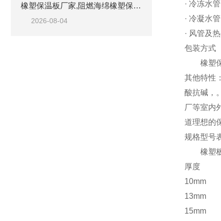
· 冷冻水
橡塑保温板厂家,阻燃海绵橡塑保温板厂家出售
· 冷凝水
2026-08-04
· 风管及
包装方式
橡塑保温
其他特性
酸抗碱，
厂等室内
道理想的
规格型号
橡塑板材
厚度
10mm
13mm
15mm