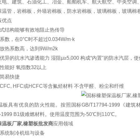
火电、建筑、石油化工、冶金、船舶机车、航天航空、中央空调
保温管，岩棉板，外墙岩棉板，防水岩棉板，玻璃棉板，玻璃棉
板优点
式结构能够有效地阻止热传导
数，在0°C时不超过0.034W/m·k
热系数高，达到9W/m2k
异的抗水汽渗透能力 湿阻μ≥5,000 构成“内置"的防水汽层
能好 氧指数32以上
简易快捷
FC, HFC或HCFC等含氟烃材料 不含甲醛、粉尘和纤维
板具有优良的防火性能。按照国标GB/T17794-1999《
94-1999 B1级难燃材料。使用温度范围为-50℃到110℃。
保温板厂家,橡塑板批发商
应用领域
调系统制冷机组与设备