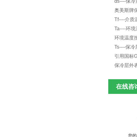
αs---
奥美斯牌保
Tf----介
Ta----
环境温度按
Ts----
引用国标G
保冷层外表
在线咨
您的