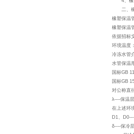
4、橡塑
二、橡
橡塑保温
橡塑保温
依据招标
环境温度：
冷冻水管介
水管保温
国标GB 
国标GB 1
对公称直
λ----保
在上述环境条
D1、D0
δ----保