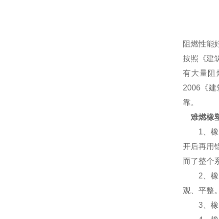
阻燃性能好
按照《建
有大量阻
2006
靠。
难燃橡
1、橡塑
开后再用
而了整个
2、橡塑
观、平整
3、橡塑