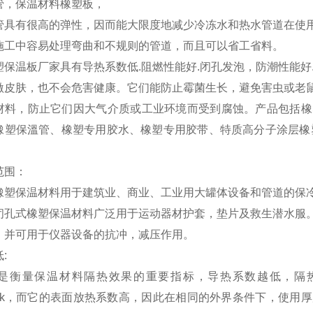
管，保温材料橡塑板，
管具有很高的弹性，因而能大限度地减少冷冻水和热水管道在使
施工中容易处理弯曲和不规则的管道，而且可以省工省料。
保温板厂家具有导热系数低.阻燃性能好.闭孔发泡，防潮性能好
激皮肤，也不会危害健康。它们能防止霉菌生长，避免害虫或老
材料，防止它们因大气介质或工业环境而受到腐蚀。产品包括橡
橡塑保溫管、橡塑专用胶水、橡塑专用胶带、特质高分子涂层橡
范围：
塑保温材料用于建筑业、商业、工业用大罐体设备和管道的保冷
闭孔式橡塑保温材料广泛用于运动器材护套，垫片及救生潜水服
，并可用于仪器设备的抗冲，减压作用。
:
是衡量保温材料隔热效果的重要指标，导热系数越低，隔
4w/m.k，而它的表面放热系数高，因此在相同的外界条件下，