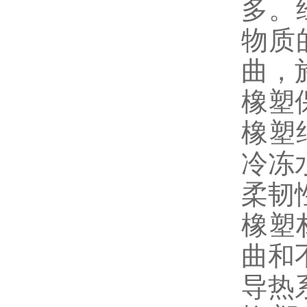
多。
物质
曲，
橡塑
橡塑
冷冻
柔韧
橡塑
曲和
导热