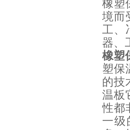
橡塑
境而
工、
器、
橡塑
塑保
的技
温板
性都
一级