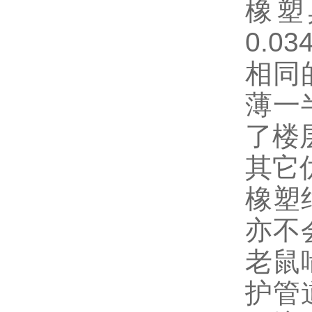
橡塑
0.0
相同
薄一
了楼
其它
橡塑
亦不
老鼠
护管