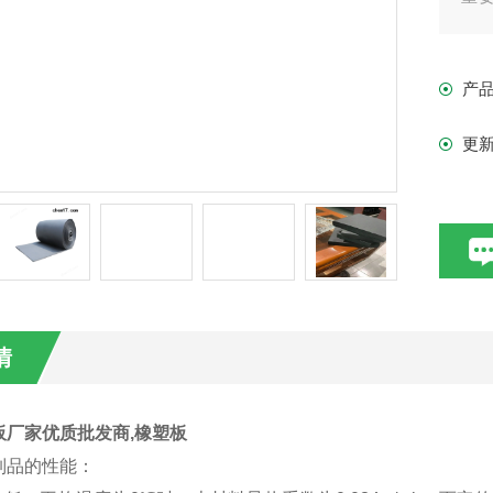
在
产
更
情
板厂家优质批发商,橡塑板
制品的性能：