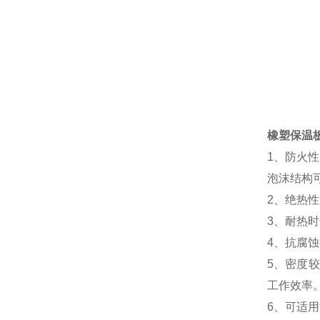
橡塑保温
1、防火
泡沫结构
2、绝热
3、耐热
4、抗腐
5、密度较
工作效率
6、可适