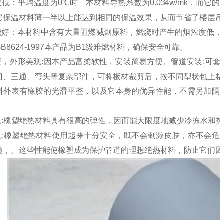
数低：平均温度为0℃时，本材料导热系数为0.034w/mk，
它保温材料薄一半以上能达到相同的保温效果，从而节省了楼层
性能好：本材料中含有大量阻燃减烟原料，燃烧时产生的烟浓度低
B8624-1997本产品为B1级难燃材料，确保安全可靠。
方便，外形美观:因本产品富柔软性，安装简易方便。管道安装:
门、三通、弯头等复杂部件，可将板材裁剪后，按不同型状包上
料外表有橡胶的光滑平整，以及它本身的优异性能，不需另加隔
特性:橡塑绝热材料具有很高的弹性，因而能大限度地减少冷冻水
优点:橡塑绝热材料使用起来十分安全，既不会剌激皮肤，亦不会
硷，。这些性能使橡塑成为保护管道的理想绝热材料，防止它们因