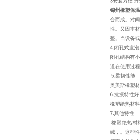
3安装方便 
锦州橡塑保温
合而成。对阀
性。又因本材
整。当设备或
4.闭孔式发泡
闭孔结构有小
道在使用过程
5.柔韧性能
奥美斯橡塑材
6.抗振特性好
橡塑绝热材料
7.其他特性
橡塑绝热材
碱，。这些性