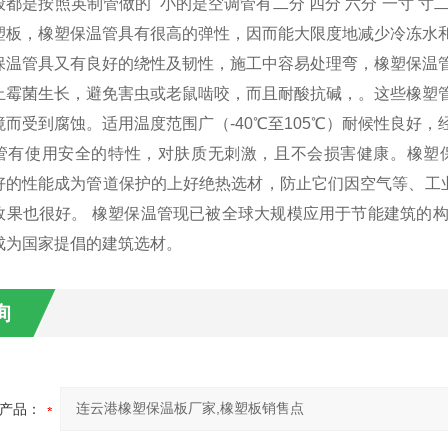
都是按照英制管做的 小的是空调管有二分 四分 六分 一寸 寸
塑板，橡塑保温管具有很高的弹性，因而能大限度地减少冷冻水和
保温管具又有良好的绕性及韧性，施工中容易处理弯，橡塑保温
止霉菌生长，避免害虫或老鼠啮咬，而且耐酸抗碱，。这些橡塑
境而受到腐蚀。适用温度范围广（-40℃至105℃）耐候性良好
管有使用安全的特性，对肤质无刺激，且不会损害健康。橡塑
好的性能成为管道保护的上好绝热选材，防止它们因空气等、工业
效果也很好。 橡塑保温管现已被全球大规模应用于节能建筑的
成为国家提倡的建筑选材。
询
产品：