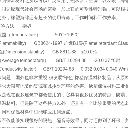
作为保温材料之所以可以广泛应用于热水器，空调，以及暖气等
，很适应现代社会市场的需要。加上它的可塑性特别强，可以根
之外，橡塑海绵还有超长的使用寿命，工作时间和工作效率。
验方法 指标
（Temperature） -50℃~105℃
mmability) GB8624-1997 难燃B1级(Flame retardant Class
imension stability) GB 8811-88 ≤10.0%
erage temperature） GB/T 10294 88 -20 0 37 ℃时
ductvity factor) GB/T 10294 88 0.032 0.034 0.040 W/m
保问题，国外也非常重视,积发展“绿色"橡塑保温材料制品，从
要求大限度地节约资源和减少对环境的危害。橡塑保温材料工业
板是现在很多建筑中都会使用的，它具有很多优良的特点，防震
保温材料。但是除了这些特点以外，还具有一个比较重要的优点
，同时保温材料中也能够应用到这点。
板不仅能够实现很好的隔热、隔音等效果，同时还做到了环保，