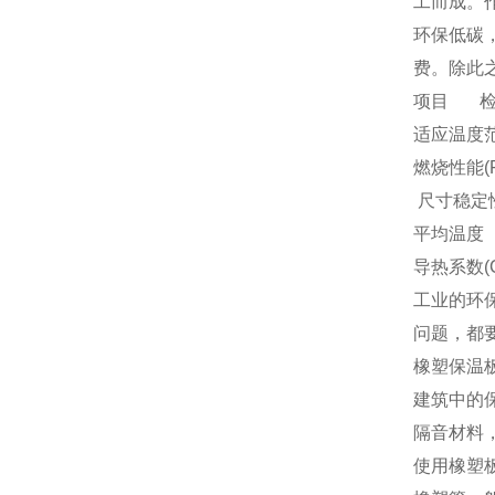
工而成。
环保低碳
费。除此
项目 检
适应温度范围
燃烧性能(Fla
尺寸稳定性(D
平均温度（Av
导热系数(Con
工业的环
问题，都
橡塑保温
建筑中的
隔音材料
使用橡塑