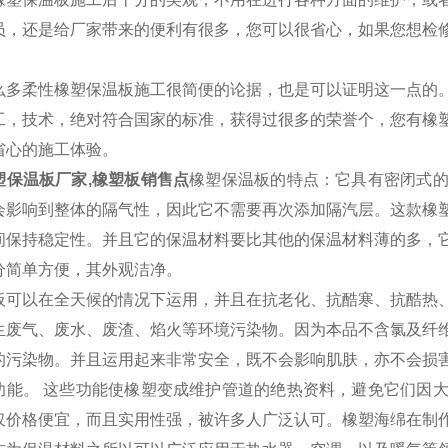
员，还是给厂家带来的便利有很多，您可以很省心，如果您想检
。
么多柔性橡塑保温板施工很简便的论据，也是可以证明这一点的
工，技术，绝对符合国家的标准，获得过很多的荣誉个，您有橡
省心的施工体验。
塑保温板厂家,橡塑板销售点
橡塑保温板的特点：它具有密闭式
会影响到整体的隔气性，因此它不需要再次添加隔汽层。这款橡
间保持稳定性。并且它的保温材料要比其他的保温材料薄的多，
分简单方便，其外观洁净。
板可以在全天候的情况下运用，并且在抗老化、抗酷寒、抗酷热
生废气、废水、废渣、焰火等环境污染物。因为本品不含氯及纤
的污染物。并且运用起来非常安全，既不会影响肌肤，亦不会损
功能。 这些功能使橡塑变成维护管道的绝热资料，避免它们因
仅价格便宜，而且实用性强，被许多人广泛认可。橡塑海绵在制