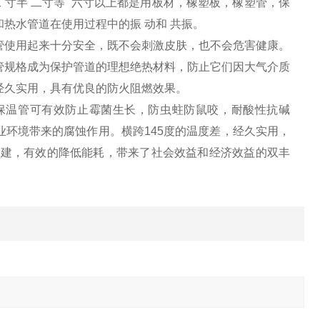
二 寸半 二寸等 六寸以上都是用板材，橡塑板，橡塑管，保
热水管道在使用过程中的振 动和 共振。
管使用起来十分安全，既不会刺激皮肤，也不会危害健康。
管规格成为保护管道的理想绝热材料，防止它们因大气介质
，经久实用，具有优良的防火阻燃效果。
保温管可有效防止霉菌生长，防虫蛀防鼠咬，耐酸性抗碱
环境带来的腐蚀作用。横跨145度的温度差，经久实用，
构建，有效的降低能耗，带来了社会效益和经济效益的双丰