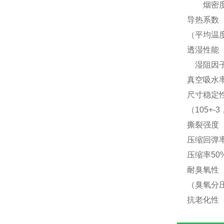
烟密度 ≤
导热系数
（平均温度
透湿性能 透湿
湿阻因子 - 
真空吸水率
尺寸稳定
（105+-
撕裂强度 N
压缩回弹
压缩率50
耐臭氧性
（臭氧分压
抗老化性