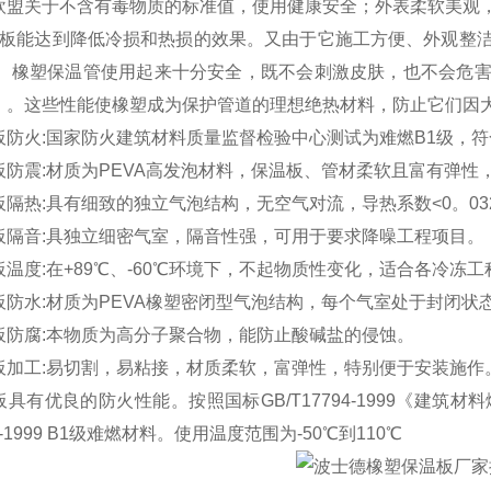
欧盟关于不含有毒物质的标准值，使用健康安全；外表柔软美观
温板能达到降低冷损和热损的效果。又由于它施工方便、外观整
。 橡塑保温管使用起来十分安全，既不会刺激皮肤，也不会危
，。这些性能使橡塑成为保护管道的理想绝热材料，防止它们因
防火:国家防火建筑材料质量监督检验中心测试为难燃B1级，符合国标
板防震:材质为PEVA高发泡材料，保温板、管材柔软且富有弹性
隔热:具有细致的独立气泡结构，无空气对流，导热系数<0。032
板隔音:具独立细密气室，隔音性强，可用于要求降噪工程项目。
温度:在+89℃、-60℃环境下，不起物质性变化，适合各冷冻
板防水:材质为PEVA橡塑密闭型气泡结构，每个气室处于封闭状
板防腐:本物质为高分子聚合物，能防止酸碱盐的侵蚀。
板加工:易切割，易粘接，材质柔软，富弹性，特别便于安装施作
具有优良的防火性能。按照国标GB/T17794-1999《建
94-1999 B1级难燃材料。使用温度范围为-50℃到110℃