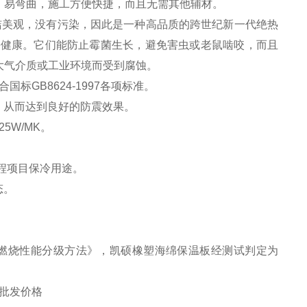
，易弯曲，施工方便快捷，而且无需其他辅材。
洁美观，没有污染，因此是一种高品质的跨世纪新一代绝热
害健康。它们能防止霉菌生长，避免害虫或老鼠啮咬，而且
大气介质或工业环境而受到腐蚀。
GB8624-1997各项标准。
，从而达到良好的防震效果。
5W/MK。
工程项目保冷用途。
态。
。
筑材料燃烧性能分级方法》，凯硕橡塑海绵保温板经测试判定为