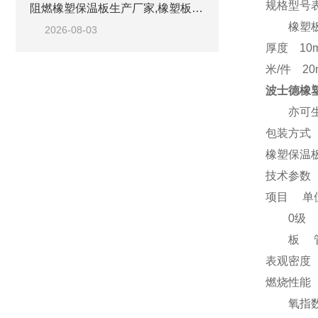
规格型号
阻燃橡塑保温板生产厂家,橡塑板优质工厂
橡塑板材
2026-08-03
厚度 10
米/件 2
波士德橡
亦可生产
包装方式
橡塑保温板
技术参数
项目 单
0级 I级
板 管
表观密度 K
燃烧性能 
氧指数 ≥