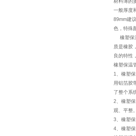
材料薄的
一般厚度和
89mm
色，特殊
橡塑保温
质是橡胶
良的特性
橡塑保温
1、橡塑
用铝箔胶
了整个系
2、橡塑
观、平整
3、橡塑
4、橡塑