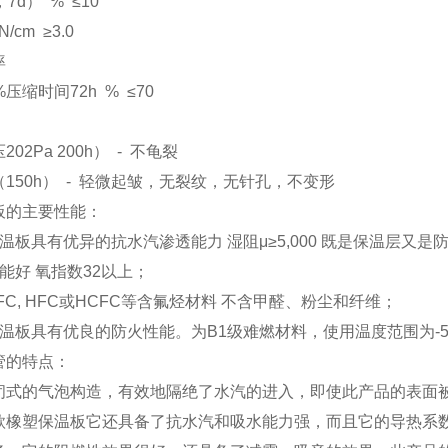
，7d） % ≤10
cm ≥3.0
率
压缩时间72h % ≤70
02Pa 200h） - 不龟裂
150h） - 轻微起皱，无裂纹，无针孔，不变形
板的主要性能：
温板具有优异的抗水汽渗透能力 湿阻μ≥5,000 既是保温层又是
能好 氧指数32以上；
FC, HFC或HCFC等含氟烃材料 不含甲醛、粉尘和纤维；
温板具有优良的防火性能。为B1级难燃材料，使用温度范围为-50
管的特点：
式的气泡构造，有效地隔绝了水汽的进入，即使此产品的表面被
款橡塑保温板它还具备了抗水汽和吸水能力强，而且它的导热系