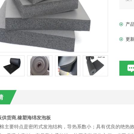
密
产
更
情
板供货商,橡塑海绵发泡板
棉主要特点是密闭式发泡结构，导热系数小；具有优良的绝热效