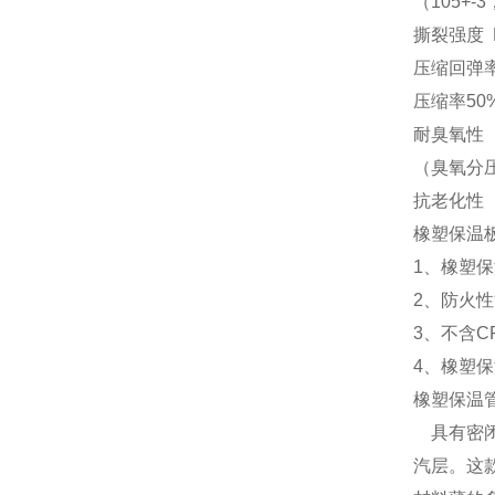
（105+-3
撕裂强度 N/
压缩回弹
压缩率50%
耐臭氧性
（臭氧分压2
抗老化性（
橡塑保温
1、橡塑保
2、防火性
3、不含C
4、橡塑保
橡塑保温
具有密闭
汽层。这