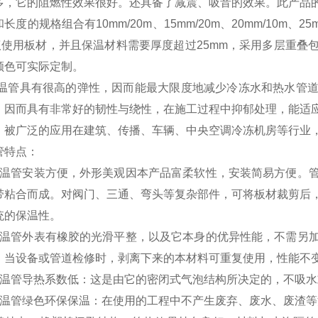
多，它的阻燃性效果很好。还具备了减震、吸音的效果。此产品
长度的规格组合有10mm/20m、15mm/20m、20mm/10m、2
建议使用板材，并且保温材料需要厚度超过25mm，采用多层重
颜色可实际定制。
管具有很高的弹性，因而能最大限度地减少冷冻水和热水管道
，因而具有非常好的韧性与绕性，在施工过程中抑郁处理，能适
，被广泛的应用在建筑、传播、车辆、中央空调冷冻机房等行业
管特点：
保温管安装方便，外形美观因本产品富柔软性，安装简易方便。
带粘合而成。对阀门、三通、弯头等复杂部件，可将板材裁剪后
统的保温性。
保温管外表有橡胶的光滑平整，以及它本身的优异性能，不需另
。当设备或管道检修时，剥离下来的本材料可重复使用，性能不
保温管导热系数低：这是由它的密闭式气泡结构所决定的，不吸
保温管绿色环保保温：在使用的工程中不产生废弃、废水、废渣