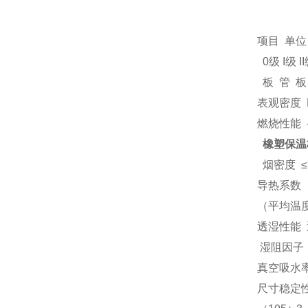
项目 单位
0级 I级 I
板 管 板 
表观密度 Kg/
燃烧性能 -
橡塑保温
烟密度 ≤7
导热系数
（平均温度摄
透湿性能 透湿系
湿阻因子 - ≤
真空吸水率
尺寸稳定