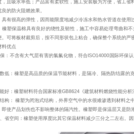
过，且吸水率低；产品富有柔软性，施工安装极为方便，省工省
优良的防火阻燃效果。
：具有很高的弹性，因而能限度地减少冷冻水和热水管道在使用
：橡塑保温棉具有良好的绕性及韧性，施工中容易处理弯曲和不
便。可将板材裁剪后，按不同形状包上粘合，确保整个系统的严
材料优点
环保：不含有大气层有害的氯氟化物，符合ISO14000国际环
系数低：橡塑是高品质的保温节能材料，是隔冷、隔热防结露的
能好：橡塑材料符合国家标准GB8624《建筑材料燃烧性能分析法
式结构： 橡塑为闭泡式结构，外界空气中的水很难渗透到材料之
。即使产品划伤也不影响整体的隔汽性。橡塑即是保温层又是防
薄、省空间：橡塑使用厚度比其它保温材料减少三分之二左右。