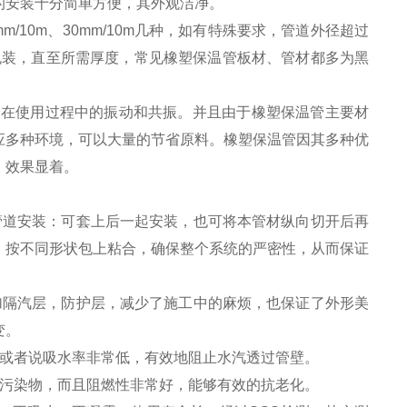
的安装十分简单方便，其外观洁净。
5mm/10m、30mm/10m几种，如有特殊要求，管道外径超过
叠包装，直至所需厚度，常见橡塑保温管板材、管材都多为黑
在使用过程中的振动和共振。并且由于橡塑保温管主要材
应多种环境，可以大量的节省原料。橡塑保温管因其多种优
，效果显着。
管道安装：可套上后一起安装，也可将本管材纵向切开后再
，按不同形状包上粘合，确保整个系统的严密性，从而保证
加隔汽层，防护层，减少了施工中的麻烦，也保证了外形美
变。
水或者说吸水率非常低，有效地阻止水汽透过管壁。
等污染物，而且阻燃性非常好，能够有效的抗老化。