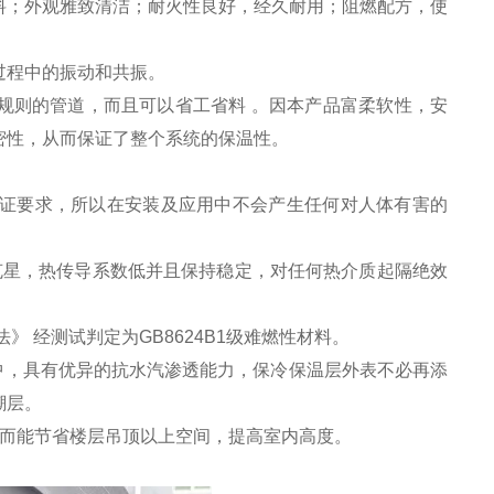
料；外观雅致清洁；耐火性良好，经久耐用；阻燃配方，使
过程中的振动和共振。
规则的管道，而且可以省工省料 。因本产品富柔软性，安
密性，从而保证了整个系统的保温性。
保认证要求，所以在安装及应用中不会产生任何对人体有害的
克星，热传导系数低并且保持稳定，对任何热介质起隔绝效
》 经测试判定为GB8624B1级难燃性材料。
中，具有优异的抗水汽渗透能力，保冷保温层外表不必再添
潮层。
因而能节省楼层吊顶以上空间，提高室内高度。