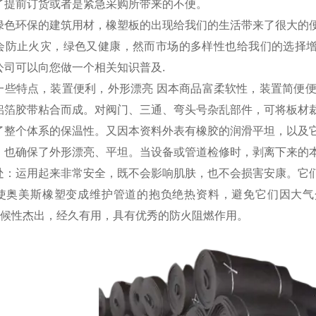
了提前订货或者是紧急采购所带来的不便。
绿色环保的建筑用材，橡塑板的出现给我们的生活带来了很大的
会防止火灾，绿色又健康，然而市场的多样性也给我们的选择增
公司可以向您做一个相关知识普及.
一些特点，装置便利，外形漂亮 因本商品富柔软性，装置简便
铝箔胶带粘合而成。对阀门、三通、弯头号杂乱部件，可将板材
了整个体系的保温性。又因本资料外表有橡胶的润滑平坦，以及
，也确保了外形漂亮、平坦。当设备或管道检修时，剥离下来的
：运用起来非常安全，既不会影响肌肤，也不会损害安康。它们
使奥美斯橡塑变成维护管道的抱负绝热资料，避免它们因大气介
）耐候性杰出，经久有用，具有优秀的防火阻燃作用。