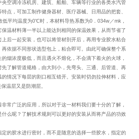
央空调冷冻机房、建筑、船舶、车辆等行业的各类水汽管
等特点，可加工制作健身器材、医疗器械、日用品的把套、
平均温度为0℃时，本材料导热系数为0．034w／mk，
它保温材料薄一半以上能达到相同的保温效果，从而节省了
套上后一起安装，也可以将管材剖开后，再用专业胶水粘合
，再依据不同形状选型包上，粘合即可。由此可确保整个系
生的烟浓度极低，而且遇火不熔化，不会滴下着火的火球，
时先了解管道规格，由大到小，先弯头、三通、后管道、再
温的情况下每层的割口相互错开。安装时切勿拉伸材料，应
既是保温层又是防潮层。
着非常广泛的应用，所以对于这一材料我们要十分的了解，
是什么呢？了解技术规则可以更好的安装从而将产品的功效
指定的胶水进行密封，而不是随意的选择一些胶水，指定的