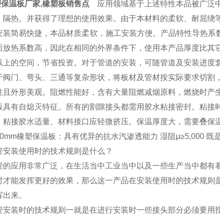
保温板厂家,橡塑板销售点
应用领域基于上述特性本品被广泛中
、隔热。并获得了理想的使用效果。由于本材料的柔软、耐屈绕
安装简易快捷，本品材质柔软，施工安装方便。产品特性导热系数低
面放热系数高，因此在相同的外界条件下，使用本产品厚度比其
以上的空间，节省投资。对于管道的安装，可随管道及安装进度
于阀门、弯头、三通等复杂形状，将板材及管材按实际要求切割
性且外形美观。阻燃性能好，含有大量阻燃减烟原料，燃烧时产
板具有自熄灭特征。所有的割隙接头都需用胶水粘接密封。粘接
。粘接胶水适量、材料接口应轻微挤压。保温厚度大，需要叠保
0mm橡塑保温板：具有优异的抗水汽渗透能力 湿阻μ≥5,000 
管安装使用时的技术规则是什么？
管的应用非常广泛，在生活当中工业当中以及一些生产当中都有
时才能发挥更好的效果，那么这一产品在安装使用时的技术规则
挥出来。
管安装时的技术规则一就是在进行安装时一些接头部分必须要用