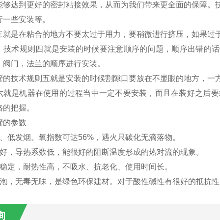
能够达到更好的密封粘接效果，从而为我们带来更全面的保障。
行一些安装等。
三就是在粘合的地方不要太过于用力，要稍微进行挤压，如果过
，技术规则四就是安装的时候要注意顺序的问题，顺序出错的话也
，阀门，法兰的顺序进行安装。
管的技术规则五就是安装的时候割隙口要放在不显眼的地方，一
六就是机器在使用的过程当中一定不要安装，而且在装好之后要
格的把握。
管的参数
燃、低发烟。氧指数可达56%，遇火只碳化无滴落物。
性好，导热系数低，能很好的阻断温度形成的热对流的现象。
性稳定，耐热性高，不吸水、抗老化、使用时间长。
发泡，无毒无味，是绿色环保建材。对于酸性碱性有很好的抵抗性
询