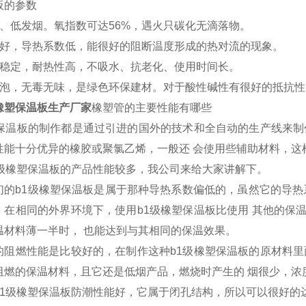
板的参数
燃、低发烟。氧指数可达56%，遇火只碳化无滴落物。
性好，导热系数低，能很好的阻断温度形成的热对流的现象。
性稳定，耐热性高，不吸水、抗老化、使用时间长。
发泡，无毒无味，是绿色环保建材。对于酸性碱性有很好的抵抗性
橡塑保温板生产厂家
橡塑管的主要性能有哪些
塑保温板的制作都是通过引进的国外的技术和全自动的生产线来制
性能十分优异的橡胶或聚氯乙烯，一般还 会使用些辅助材料，这
1级橡塑保温板的产品性能较多，我公司来给大家讲解下。
们的b1级橡塑保温板是属于那种导热系数偏低的，虽然它的导热
，在相同的外界环境下，使用b1级橡塑保温板比使用 其他的保
温材料薄一半时， 也能达到与其相同的保温效果。
的阻燃性能是比较好的，在制作这种b1级橡塑保温板的原材料里
阻燃的保温材料，且它还是低烟产品，燃烧时产生的 烟很少，浓
b1级橡塑保温板防潮性能好，它属于闭孔结构，所以可以很好的