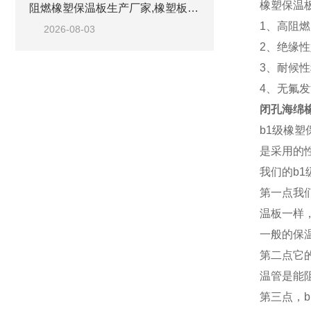
橡塑保温
阻燃橡塑保温板生产厂家,橡塑板优质工厂
1、高阻
2026-08-03
2、绝缘
3、耐候
4、无氟
闭孔海绵
b1级橡
是采用的
我们的b
第一点我
温板一样
一般的保
第二点它
温管是能
第三点，