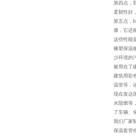
第四点，
柔韧性好
第五点，
康，它还
这些性能
橡塑保温
少环境的
被用在了
建筑用彩
温管等，
现在发达
水阻燃等
了车辆、
我们厂家
保温套管