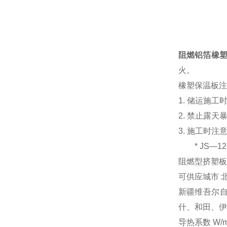
阻燃铝箔橡
火。
橡塑保温板注
1. 储运施
2. 禁止露天
3. 施工时
* JS—12
阻燃型挤塑板，
可供应城市 北
新疆维吾尔自
什、和田、伊
导热系数 W/m·