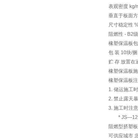
表观密度 kg/m3
垂直于板面方向
尺寸稳定性 % 
阻燃性 - B2
橡塑保温板包
包 装 10块/捆
贮 存 放置
橡塑保温板施
橡塑保温板注
1. 储运施
2. 禁止露天
3. 施工时
* JS—12
阻燃型挤塑板，
可供应城市 北