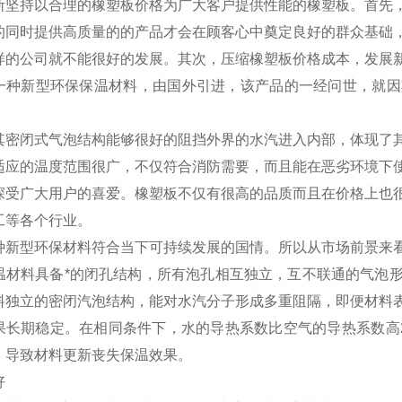
斯坚持以合理的橡塑板价格为广大客户提供性能的橡塑板。首先
的同时提供高质量的的产品才会在顾客心中奠定良好的群众基础
样的公司就不能很好的发展。其次，压缩橡塑板价格成本，发展
一种新型环保保温材料，由国外引进，该产品的一经问世，就因
其密闭式气泡结构能够很好的阻挡外界的水汽进入内部，体现了
适应的温度范围很广，不仅符合消防需要，而且能在恶劣环境下
深受广大用户的喜爱。橡塑板不仅有很高的品质而且在价格上也
工等各个行业。
种新型环保材料符合当下可持续发展的国情。所以从市场前景来
材料具备*的闭孔结构，所有泡孔相互独立，互不联通的气泡形
料独立的密闭汽泡结构，能对水汽分子形成多重阻隔，即便材料
果长期稳定。在相同条件下，水的导热系数比空气的导热系数高
，导致材料更新丧失保温效果。
好