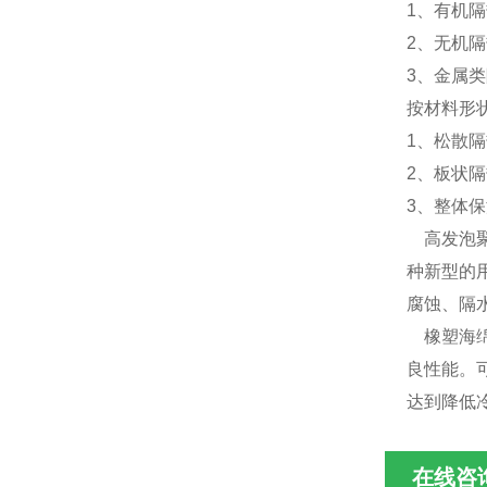
1、有机
2、无机
3、金属
按材料形
1、松散
2、板状
3、整体
高发泡聚
种新型的
腐蚀、隔
橡塑海绵
良性能。
达到降低
在线咨