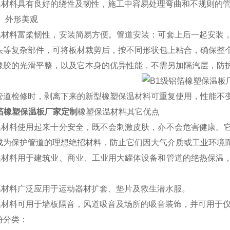
材料具有良好的绕性及韧性，施工中容易处理弯曲和不规则的管
、外形美观
材料富柔韧性，安装简易方便。管道安装：可套上后一起安装，
头等复杂部件，可将板材裁剪后，按不同形状包上粘合，确保整
橡胶的光滑平整，以及它本身的优异性能，不需另加隔汽层，防
管道检修时，剥离下来的新型橡塑保温材料可重复使用，性能不
箔橡塑保温板厂家定制
橡塑保温材料其它优点
材料使用起来十分安全，既不会刺激皮肤，亦不会危害健康。它
成为保护管道的理想绝招材料，防止它们因大气介质或工业环境
材料用于建筑业、商业、工业用大罐体设备和管道的绝热保温，
。
材料广泛应用于运动器材扩套、垫片及救生潜水服。
材料可用于墙板隔音，风道吸音及场所的吸音装饰，并可用于
份分类：