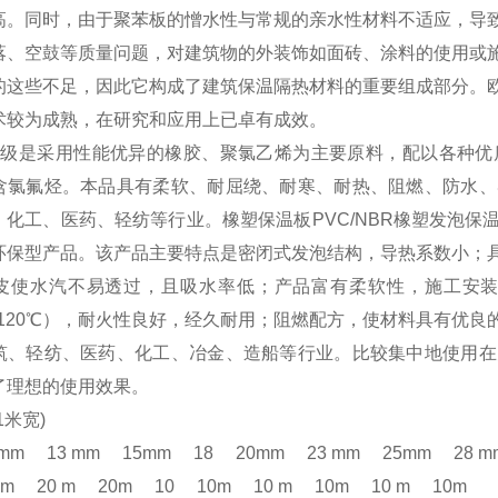
高。同时，由于聚苯板的憎水性与常规的亲水性材料不适应，导
落、空鼓等质量问题，对建筑物的外装饰如面砖、涂料的使用或
的这些不足，因此它构成了建筑保温隔热材料的重要组成部分。
术较为成熟，在研究和应用上已卓有成效。
2级是采用性能优异的橡胶、聚氯乙烯为主要原料，配以各种优
含氯氟烃。本品具有柔软、耐屈绕、耐寒、耐热、阻燃、防水、
、化工、医药、轻纺等行业。橡塑保温板PVC/NBR橡塑发泡
环保型产品。该产品主要特点是密闭式发泡结构，导热系数小；
皮使水汽不易透过，且吸水率低；产品富有柔软性，施工安
℃至120℃），耐火性良好，经久耐用；阻燃配方，使材料具有优
筑、轻纺、医药、化工、冶金、造船等行业。比较集中地使用在
了理想的使用效果。
1米宽)
mm 13 mm 15mm 18 20mm 23 mm 25mm 28 
m 20 m 20m 10 10m 10 m 10m 10 m 10m