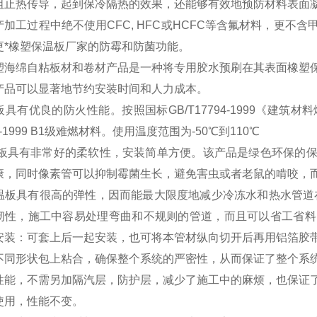
阻止热传导，起到保冷隔热的效果，还能够有效地预防材料表面
产加工过程中绝不使用CFC, HFC或HCFC等含氟材料，更
更*橡塑保温板厂家的防霉和防菌功能。
塑海绵自粘板材和卷材产品是一种将专用胶水预刷在其表面橡塑
产品可以显著地节约安装时间和人力成本。
具有优良的防火性能。按照国标GB/T17794-1999《建
94-1999 B1级难燃材料。使用温度范围为-50℃到110℃
板具有非常好的柔软性，安装简单方便。该产品是绿色环保的保
康，同时像素管可以抑制霉菌生长，避免害虫或者老鼠的啃咬，
板具有很高的弹性，因而能最大限度地减少冷冻水和热水管道在
韧性，施工中容易处理弯曲和不规则的管道，而且可以省工省料
安装：可套上后一起安装，也可将本管材纵向切开后再用铝箔胶
不同形状包上粘合，确保整个系统的严密性，从而保证了整个系
性能，不需另加隔汽层，防护层，减少了施工中的麻烦，也保证
使用，性能不变。