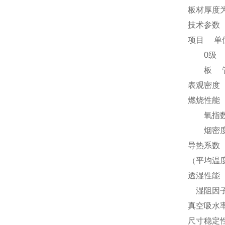
板材厚度为
技术参数
项目 单
0级 I
板 管
表观密度 K
燃烧性能
氧指数 
烟密度 ≤
导热系数
（平均温度
透湿性能 透湿
湿阻因子 - 
真空吸水
尺寸稳定