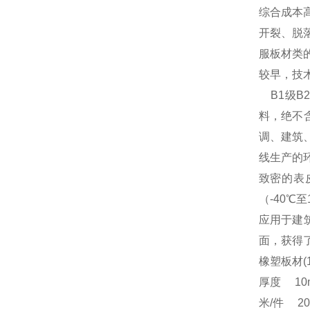
综合成本
开裂、脱
服板材类
较早，技
B1级B
料，绝不
调、建筑
线生产的
致密的表
（-40
应用于建
面，获得
橡塑板材(
厚度 10
米/件 20