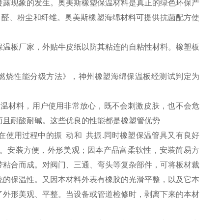
凝露现象的发生。奥美斯橡塑保温材料是真正的绿色环保产
不含甲醛、粉尘和纤维。奥美斯橡塑海绵材料可提供抗菌配方使
保温板厂家，外贴牛皮纸以防其粘连的自粘性材料。橡塑板
筑材料燃烧性能分级方法》，神州橡塑海绵保温板经测试判定为
温材料，用户使用非常放心，既不会刺激皮肤，也不会危
而且耐酸耐碱。这些优良的性能都是橡塑管优势
使用过程中的振 动和 共振.同时橡塑保温管具又有良好
。安装方便，外形美观；因本产品富柔软性，安装简易方
带粘合而成。对阀门、三通、弯头等复杂部件，可将板材裁
统的保温性。又因本材料外表有橡胶的光滑平整，以及它本
了外形美观、平整。当设备或管道检修时，剥离下来的本材