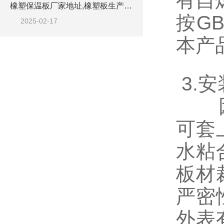
有自
橡塑保温板厂家地址,橡塑板生产工厂
按G
2025-02-17
本产
3.
因本
可套
水粘
板材
严密
外表