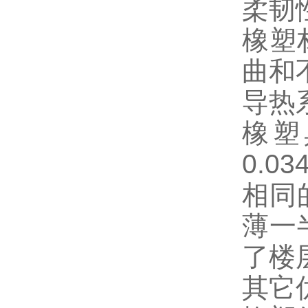
柔韧
橡塑
曲和
导热
橡塑
0.0
相同
薄一
了楼
其它