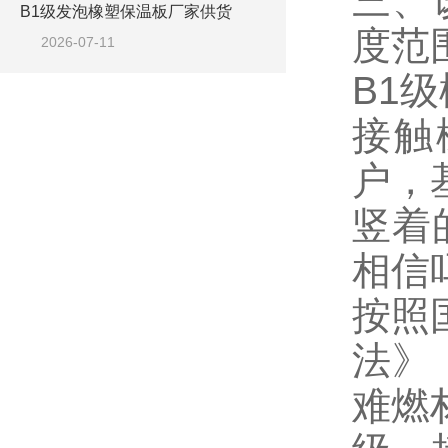
三、
B1级发泡橡塑保温板厂家供货
度范
2026-07-11
B1
接触
户，
竖着
相信
按照国
法》，
难燃