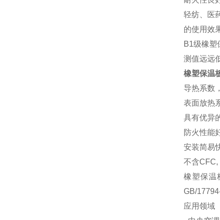
轻纺、医
的使用效
B1级橡
测值远远
橡塑保温
导热系数，在
表面放热系
具有优异的
防火性能好
安装简易
不含CFC
橡塑保温
GB/177
应用领域