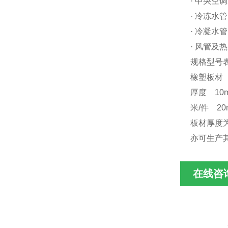
· 中央空
· 冷冻水
· 冷凝水
· 风管及
规格型号
橡塑板材
厚度 10
米/件 2
板材厚度为
亦可生产
在线咨