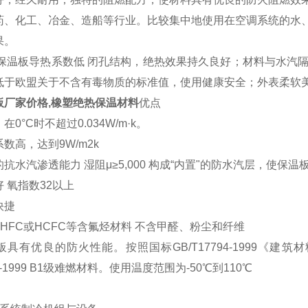
药、化工、冶金、造船等行业。比较集中地使用在空调系统的水
果。
塑保温板导热系数低 闭孔结构，绝热效果持久良好；材料与水汽
低于欧盟关于不含有毒物质的标准值，使用健康安全；外表柔软
板厂家价格,橡塑绝热保温材料
优点
0°C时不超过0.034W/m·k。
数高，达到9W/m2k
抗水汽渗透能力 湿阻μ≥5,000 构成“内置"的防水汽层，使
 氧指数32以上
快捷
, HFC或HCFC等含氟烃材料 不含甲醛、粉尘和纤维
板具有优良的防火性能。按照国标GB/T17794-1999《
94-1999 B1级难燃材料。使用温度范围为-50℃到110℃