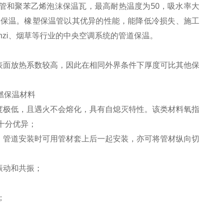
管和聚苯乙烯泡沫保温瓦，最高耐热温度为50，吸水率大
道保温。橡塑保温管以其优异的性能，能降低冷损失、施工
nzi、烟草等行业的中央空调系统的管道保温。
其表面放热系数较高，因此在相同外界条件下厚度可比其他保
度极低，且遇火不会熔化，具有自熄灭特性。该类材料氧指
十分优异；
。管道安装时可用管材套上后一起安装，亦可将管材纵向切
振动和共振；
；