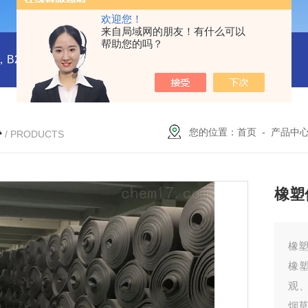
欢迎您！
来自局域网的朋友！有什么可以
帮助您的吗？
橡塑板，橡塑保温板， B1级橡塑保温板，B2级橡塑保温板，铝箔贴面橡塑保温板，橡塑保温管，管道橡塑管
心
您的位置：
首页
-
产品中
/ PRODUCTS
橡塑
橡
橡
观、
烟