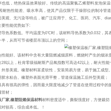
率也低，绝热保温效果较好。传统的高温聚氯乙烯塑料发泡保温
。 因耐热性能差、吸水率高，使其产品仅限于干燥部位的制冷管
面美观、无污染等特点，被广泛应用于、化工、医药、汽车、dia
主要性能优势如下:
塑导热系数低。平均温度为0℃时，该材料导热系数为0.032，
一半，从而可节省楼层吊顶以上的空间；
热性能好。该材料中含有大量阻燃减烟原料，燃烧时产生的烟浓
在28以上，杜肯零级福耐斯产品氧指数可高达42以上，耐火性能
、外形美观。橡塑材料富柔软性，安装简易方便，易于施工成型
用胶水粘合。橡塑外表面光滑平整，管道保温施工后外型美观；
料具有很高的弹性，因而最大限度地减少了管道在使用过程中的
属管材；
板厂家,橡塑阻燃保温材料
材料密度适中，撕裂强度好，方便裁切
相对较高，综合成本低。！