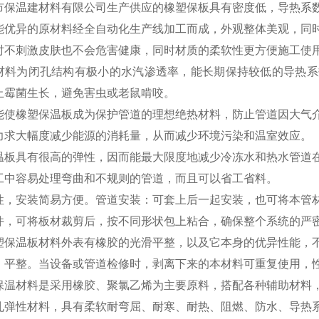
市保温建材料有限公司生产供应的橡塑保板具有密度低，导热系
能优异的原材料经全自动化生产线加工而成，外观整体美观，同
时不刺激皮肤也不会危害健康，同时材质的柔软性更方便施工使
材料为闭孔结构有极小的水汽渗透率，能长期保持较低的导热系
止霉菌生长，避免害虫或老鼠啃咬。
使橡塑保温板成为保护管道的理想绝热材料，防止管道因大气介
力求大幅度减少能源的消耗量，从而减少环境污染和温室效应。
板具有很高的弹性，因而能最大限度地减少冷冻水和热水管道在
工中容易处理弯曲和不规则的管道，而且可以省工省料。
，安装简易方便。管道安装：可套上后一起安装，也可将本管材
件，可将板材裁剪后，按不同形状包上粘合，确保整个系统的严
保温板材料外表有橡胶的光滑平整，以及它本身的优异性能，不
，平整。当设备或管道检修时，剥离下来的本材料可重复使用，
保温材料是采用橡胶、聚氯乙烯为主要原料，搭配各种辅助材料
孔弹性材料，具有柔软耐弯屈、耐寒、耐热、阻燃、防水、导热