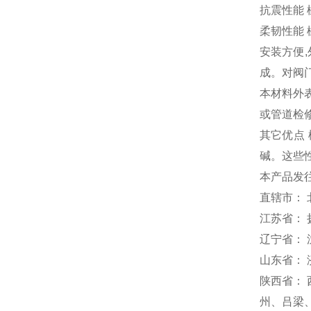
抗震性能
柔韧性能
安装方便
成。对阀
本材料外
或管道检
其它优点
碱。这些
本产品发
直辖市： 
江苏省：
辽宁省：
山东省：
陕西省：
州、吕梁