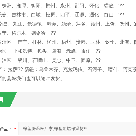
、株洲、湘潭、衡阳、郴州、永州、邵阳、怀化、娄底。??
长春、吉林市、白城、松原、四平、辽源、通化、白山。??
 南昌、九江、景德镇、鹰潭、新余、萍乡、赣州、上饶、抚州、
西宁、格尔木、德令哈。??
自治区： 南宁、桂林、柳州、梧州、贵港、玉林、钦州、北海、
治区： 呼和浩特、包头、乌海、赤峰、通辽、??
自治区： 银川、石嘴山、吴忠、中卫、固原。??
： 拉萨?? 新疆：乌鲁木齐、克拉玛依、石河子、 喀什、阿克
面的县城我们也可以随时发货。
询
产品：