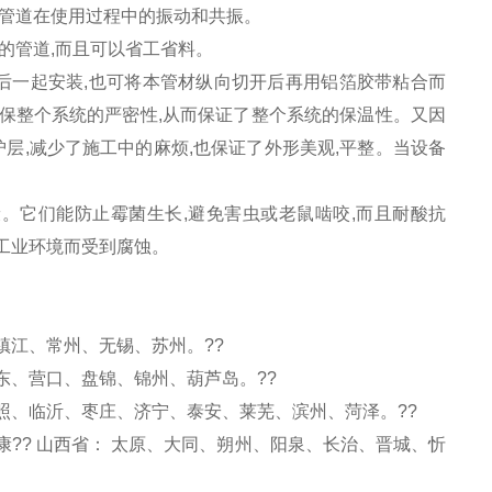
水管道在使用过程中的振动和共振。
的管道,而且可以省工省料。
上后一起安装,也可将本管材纵向切开后再用铝箔胶带粘合而
,确保整个系统的严密性,从而保证了整个系统的保温性。又因
护层,减少了施工中的麻烦,也保证了外形美观,平整。当设备
康。它们能防止霉菌生长,避免害虫或老鼠啮咬,而且耐酸抗
工业环境而受到腐蚀。
镇江、常州、无锡、苏州。??
东、营口、盘锦、锦州、葫芦岛。??
照、临沂、枣庄、济宁、泰安、莱芜、滨州、菏泽。??
?? 山西省： 太原、大同、朔州、阳泉、长治、晋城、忻