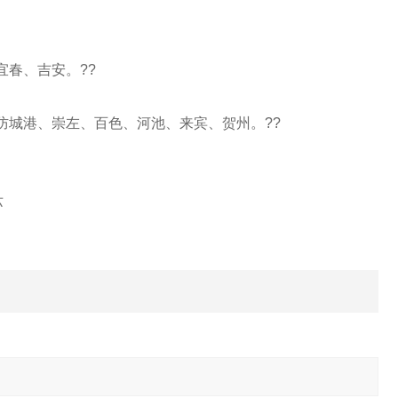
宜春、吉安。??
防城港、崇左、百色、河池、来宾、贺州。??
苏