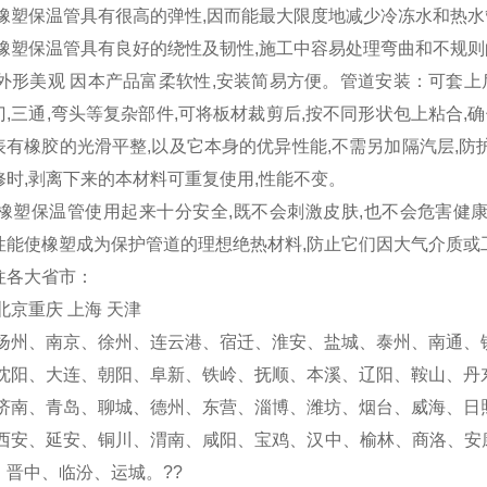
 橡塑保温管具有很高的弹性,因而能最大限度地减少冷冻水和热
 橡塑保温管具有良好的绕性及韧性,施工中容易处理弯曲和不规则
,外形美观 因本产品富柔软性,安装简易方便。管道安装：可套
门,三通,弯头等复杂部件,可将板材裁剪后,按不同形状包上粘合
表有橡胶的光滑平整,以及它本身的优异性能,不需另加隔汽层,防
修时,剥离下来的本材料可重复使用,性能不变。
 橡塑保温管使用起来十分安全,既不会刺激皮肤,也不会危害健
性能使橡塑成为保护管道的理想绝热材料,防止它们因大气介质或
往各大省市：
北京重庆 上海 天津
 扬州、南京、徐州、连云港、宿迁、淮安、盐城、泰州、南通、
 沈阳、大连、朝阳、阜新、铁岭、抚顺、本溪、辽阳、鞍山、丹
 济南、青岛、聊城、德州、东营、淄博、潍坊、烟台、威海、日
 西安、延安、铜川、渭南、咸阳、宝鸡、汉中、榆林、商洛、安康
、晋中、临汾、运城。??