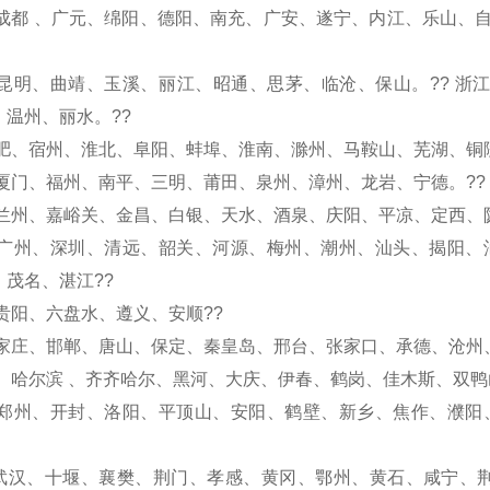
 成都 、广元、绵阳、德阳、南充、广安、遂宁、内江、乐山、
 昆明、曲靖、玉溪、丽江、昭通、思茅、临沧、保山。?? 浙
、温州、丽水。??
合肥、宿州、淮北、阜阳、蚌埠、淮南、滁州、马鞍山、芜湖、铜
 厦门、福州、南平、三明、莆田、泉州、漳州、龙岩、宁德。??
 兰州、嘉峪关、金昌、白银、天水、酒泉、庆阳、平凉、定西、
 广州、深圳、清远、韶关、河源、梅州、潮州、汕头、揭阳、
、茂名、湛江??
贵阳、六盘水、遵义、安顺??
石家庄、邯郸、唐山、保定、秦皇岛、邢台、张家口、承德、沧州、
： 哈尔滨 、齐齐哈尔、黑河、大庆、伊春、鹤岗、佳木斯、双鸭
 郑州、开封、洛阳、平顶山、安阳、鹤壁、新乡、焦作、濮阳
武汉、十堰、襄樊、荆门、孝感、黄冈、鄂州、黄石、咸宁、荆