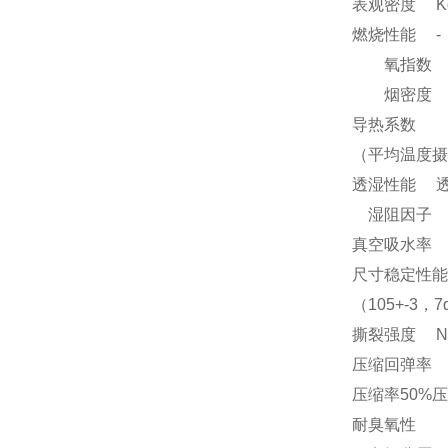
表观密度 Kg/
燃烧性能 -
氧指数 ≥4
烟密度 ≤7
导热系数
（平均温度摄氏
透湿性能 透湿系数
湿阻因子 - ≤1
真空吸水率 
尺寸稳定性能
（105+-3，
撕裂强度 N/
压缩回弹率
压缩率50%压
耐臭氧性