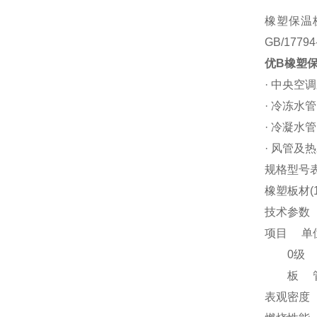
橡塑保温
GB/177
优B橡塑
· 中央空
· 冷冻水
· 冷凝水
· 风管及
规格型号
橡塑板材(
技术参数
项目 单
0级 I级
板 管
表观密度 K