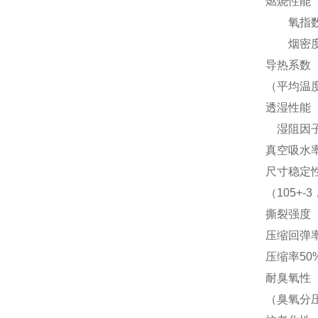
燃烧性能 
氧指数 ≥
烟密度 ≤
导热系数
（平均温度
透湿性能 透湿
湿阻因子 - 
真空吸水率
尺寸稳定
（105+-
撕裂强度 N
压缩回弹
压缩率50
耐臭氧性
（臭氧分压