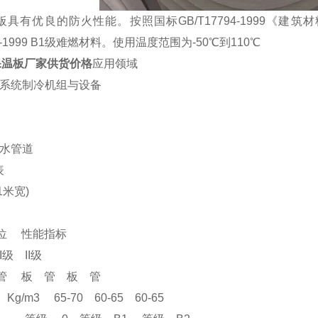
板具有优良的防火性能。按照国标GB/T17794-1999《
94-1999 B1级难燃材料。使用温度范围为-50℃到110℃
保温板厂家供货价格
应用领域
调系统制冷机组与设备
管
管
热水管道
表
1米宽)
位 性能指标
 II级
 板 管 板 管
g/m3 65-70 60-65 60-65