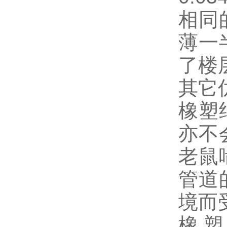
相同
薄一
了楼
其它
橡塑
亦不
老鼠
管道
境而
橡