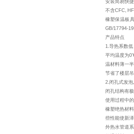
安装简易快
不含CFC, 
橡塑保温板具
GB/17794
产品特点
1.导热系数低
平均温度为0
温材料薄一半
节省了楼层吊
2.闭孔式发泡
闭孔结构有极
使用过程中的
橡塑绝热材料
些性能使新泽
外热水管道系