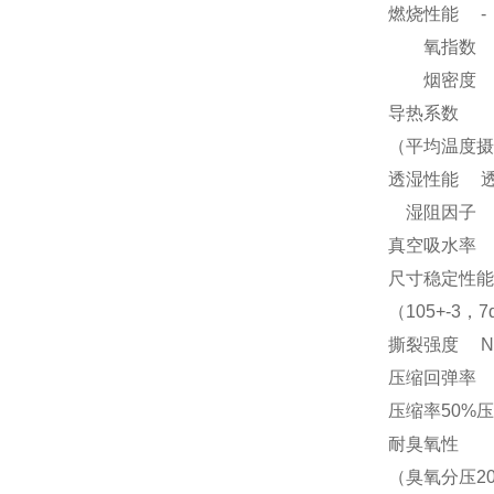
燃烧性能 -
氧指数 ≥4
烟密度 ≤7
导热系数
（平均温度摄氏
透湿性能 透湿系数
湿阻因子 - ≤1
真空吸水率 
尺寸稳定性能
（105+-3，
撕裂强度 N/
压缩回弹率
压缩率50%压
耐臭氧性
（臭氧分压20