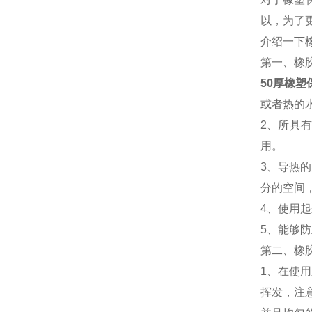
以，为了
介绍一下
第一、橡
50厚橡塑
或者热的
2、所具
用。
3、导热
分的空间
4、使用
5、能够
第二、橡
1、在使
挥发，注