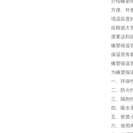
介绍橡塑
方便、外
境适应度
应根据大
度要达到
橡塑保温
保温管有
橡塑保温
为橡塑保
一、环保
二、防火
三、隔热
四、吸水
五、密度
六、使用