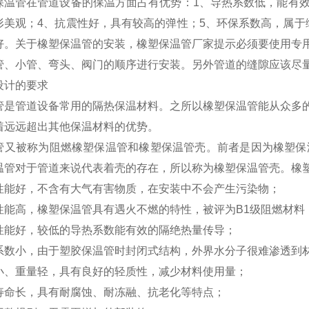
保温管在管道设备的保温方面占有优势：1、导热系数低，能有效
形美观；4、抗震性好，具有较高的弹性；5、环保系数高，属于
好。关于橡塑保温管的安装，橡塑保温管厂家提示必须要使用专
管、小管、弯头、阀门的顺序进行安装。另外管道的缝隙应该尽
设计的要求
管是管道设备常用的隔热保温材料。之所以橡塑保温管能从众多
着远远超出其他保温材料的优势。
管又被称为阻燃橡塑保温管和橡塑保温管壳。前者是因为橡塑保
温管对于管道来说代表着壳的存在，所以称为橡塑保温管壳。橡
性能好，不含有大气有害物质，在安装中不会产生污染物；
性能高，橡塑保温管具有遇火不燃的特性，被评为B1级阻燃材料
性能好，较低的导热系数能有效的隔绝热量传导；
系数小，由于塑胶保温管时封闭式结构，外界水分子很难渗透到
小、重量轻，具有良好的轻质性，减少材料使用量；
寿命长，具有耐腐蚀、耐冻融、抗老化等特点；