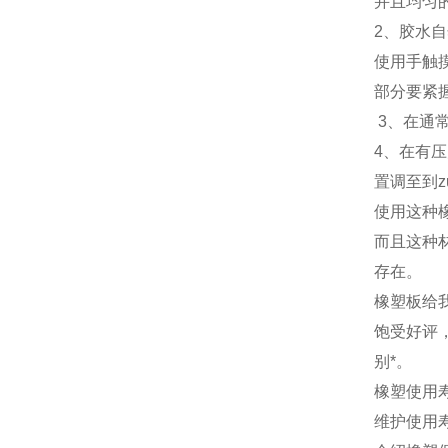
并且均匀
2、胶水
使用手触
部分要紧
3、在通
4、在有
置调至到z
使用这种
而且这种
存在。
橡塑板给
饱受好评
别*。
橡塑使用
维护使用