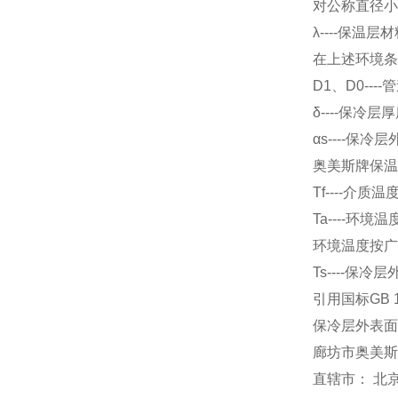
对公称直径小
λ----保温层
在上述环境条件
D1、D0--
δ----保冷层
αs----保
奥美斯牌保温材
Tf----介质温
Ta----环境
环境温度按广
Ts----保冷
引用国标GB 
保冷层外表面
廊坊市奥美斯
直辖市： 北京