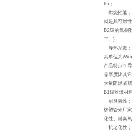
65；
燃烧性能；
就是其可燃性
B2级的氧指
了。)
导热系数；
其单位为W/m.
产品特点:1
品厚度比其它
大量阻燃减烟
B1级难燃材
耐臭氧性；
橡塑管壳厂家
化性。耐臭氧
抗老化性；