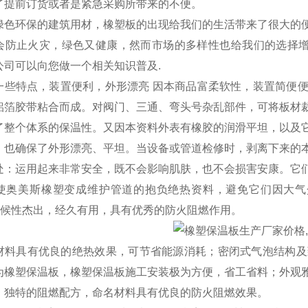
了提前订货或者是紧急采购所带来的不便。
绿色环保的建筑用材，橡塑板的出现给我们的生活带来了很大的
会防止火灾，绿色又健康，然而市场的多样性也给我们的选择增
公司可以向您做一个相关知识普及.
一些特点，装置便利，外形漂亮 因本商品富柔软性，装置简便
铝箔胶带粘合而成。对阀门、三通、弯头号杂乱部件，可将板材
了整个体系的保温性。又因本资料外表有橡胶的润滑平坦，以及
，也确保了外形漂亮、平坦。当设备或管道检修时，剥离下来的
：运用起来非常安全，既不会影响肌肤，也不会损害安康。它们
使奥美斯橡塑变成维护管道的抱负绝热资料，避免它们因大气介
）耐候性杰出，经久有用，具有优秀的防火阻燃作用。
材料具有优良的绝热效果，可节省能源消耗；密闭式气泡结构及
为橡塑保温板，橡塑保温板施工安装极为方便，省工省料；外观雅致
；独特的阻燃配方，命名材料具有优良的防火阻燃效果。