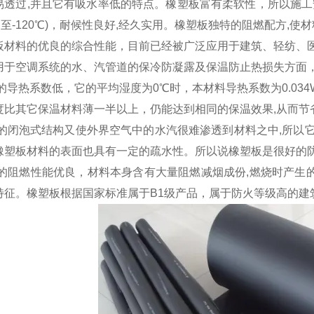
易透过,并且它有吸水率低的特点。橡塑板富有柔软性，所以施工
0℃至-120℃)，耐候性良好,经久实用。橡塑板独特的阻燃配方,
板材料的优良的综合性能，目前已经被广泛应用于建筑、轻纺、
用于空调系统的水、汽管道的保冷防凝露及保温防止热损失方面
热系数低，它的平均湿度为0℃时，本材料导热系数为0.034W/
度比其它保温材料薄一半以上，仍能达到相同的保温效果,从而节
闭泡式结构又使外界空气中的水汽很难渗透到材料之中,所以它
橡塑板材料的表面也具有一定的疏水性。所以说橡塑板是很好的
阻燃性能优良，材料本身含有大量阻燃减烟成份,燃烧时产生的烟
特征。橡塑板根据国家标准属于B1级产品，属于防火等级高的建