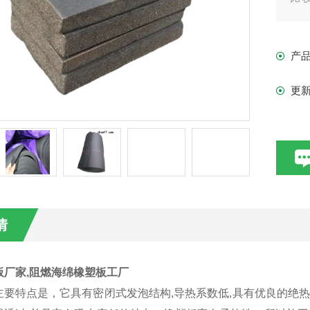
题
产
更
情
板厂家,阻燃海绵橡塑板工厂
主要特点是，它具有密闭式发泡结构,导热系数低,具有优良的绝