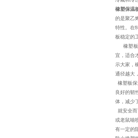
橡塑保温
的是聚乙
特性。在
板稳定的
橡塑板保
宜，适合
示大家，
通径越大
橡塑板保
良好的韧
体，减少
就安全而
或老鼠啮
有一定的