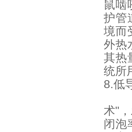
鼠啮
护管
境而
外热
其热
统所
8.
奥美
术"
闭泡