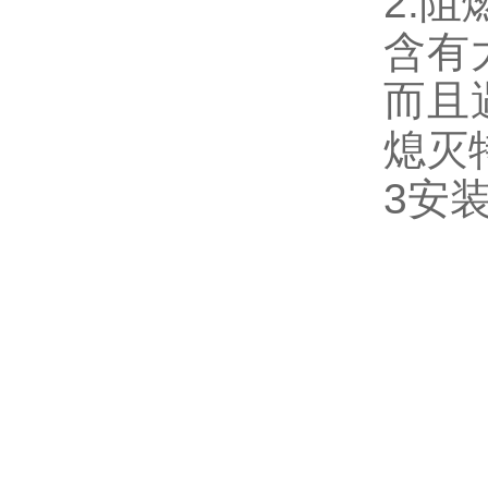
2.
含有
而且
熄灭
3安