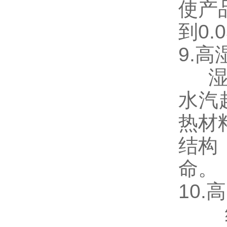
使产
到0.0
9.
湿阻
水汽
热材
结构
命。
10.
经 