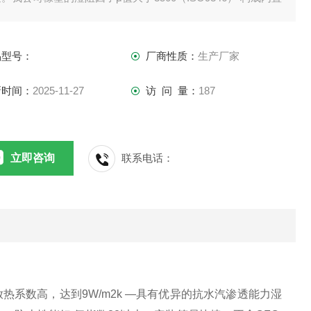
防水汽层，即使产品划伤也不影响整体的隔汽性。我公司橡塑
保 温层又是防潮层。
品型号：
厂商性质：
生产厂家
新时间：
2025-11-27
访 问 量：
187
立即咨询
联系电话：
放热系数高，达到9W/m2k —具有优异的抗水汽渗透能力湿