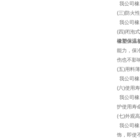
我公司橡
(三)防火
我公司橡塑
(四)闭泡
橡塑保温
能力，保冷
伤也不影
(五)用料
我公司橡
(六)使用
我公司橡
护使用寿
(七)外观
我公司橡
饰，即使