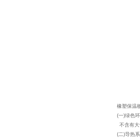
橡塑保温
(一)绿色
不含有大
(二)导热