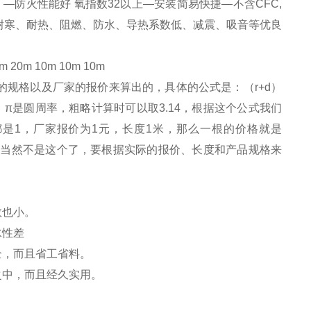
。—防火性能好 氧指数32以上—安装简易快捷—不含CFC,
、耐寒、耐热、阻燃、防水、导热系数低、减震、吸音等优良
 20m 10m 10m 10m
规格以及厂家的报价来算出的，具体的公式是：（r+d）
，π是圆周率，粗略计算时可以取3.14，根据这个公式我们
是1，厂家报价为1元，长度1米，那么一根的价格就是
实际的价格当然不是这个了，要根据实际的报价、长度和产品规格来
数也小。
水性差
全，而且省工省料。
之中，而且经久实用。
。