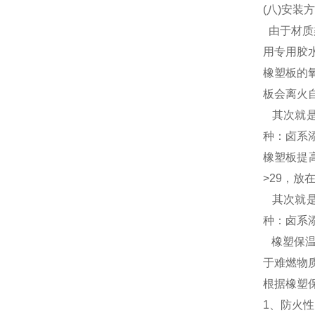
(八)安装
由于材质
用专用胶
橡塑板的
板会离火
其次就是
种：卤系
橡塑板提
>29，
其次就是
种：卤系
橡塑保温
于难燃物
根据橡塑
1、防火