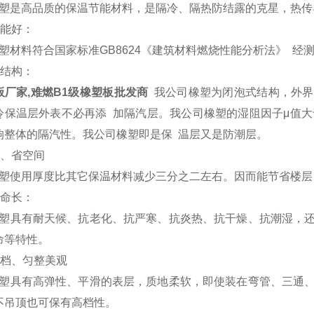
塑是高品质的保温节能材料，是隔冷、隔热防结露的克星，热传
性能好：
材料符合国家标准GB8624《建筑材料燃烧性能分析法》 经测试
式结构：
板厂家,难燃B1级橡塑板批发商
我公司橡塑为闭泡式结构，外界
保温层外表不必再添 加隔汽层。我公司橡塑的湿阻因子μ值大于35
响整体的隔汽性。我公司橡塑即是保 温层又是防潮层。
薄、省空间
塑使用厚度比其它保温材料减少三分之二左右。因而能节省楼
寿命长：
塑具有耐天候、抗老化、抗严寒、抗炎热、抗干燥、抗潮湿，还
命等特性。
高档、匀整美观
塑具有高弹性、平滑的表层，质地柔软，即使装在弯管、三通、
不吊顶也可保有高档性。