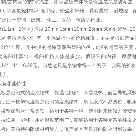
000 构成“内置"的防水汽层，使保温板整体既是保温层又是防潮层
HCFC等含氟烃材料不含甲醛、粉尘和纤维，具有柔软、耐屈绕
广泛用于空调、建筑、 化工、医药、轻纺等行业。
1m、1米宽) 厚度 10mm 15mm 20mm 25mm 30mm 米/件 20m
根的售价是多少时有一个保温行业的价格标准，主要是根据产品的
厂家报价*长度。其中r指的是橡塑保温管的内径，d指的是管的厚度
简单的计算出一根的价格具体是多少。假设它的内径、厚度都
*3.14*1*1*1=6.28元。当然这只是小编举得一个例子，
以了。
板有哪些特性：
保温板是密闭式的发泡结构，保温性能好，不易散热，而且导热系
率低，由于橡塑保温板是密闭的发泡结构，所以水汽不易透过，吸
高，橡塑保温管非常柔软，适用于各种环境，使用起来比较方便安
温，抗低寒，能够适用的温度范围广，能够适用于各种复杂的环境
保温板内置独特的阻燃材料配方，使产品具有良好的防火阻燃效果