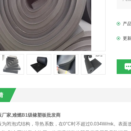
的
即是
产
更
情
厂家,难燃B1级橡塑板批发商
为闭泡式结构，导热系数，在0°C时不超过0.034W/mk。表面