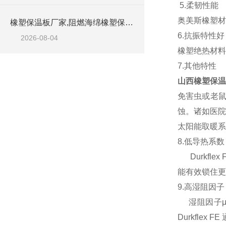
5.柔韧性能
奥美斯橡塑材
橡塑保温板厂家,阻燃海绵橡塑保温板厂家出售
6.抗振特性好
2026-08-04
橡塑绝热材料
7.其他特性
山西橡塑保温
免害虫或老
蚀。诸如医院
太阳能取暖系
8.低导热系数
Durkfl
能有效锁住更多
9.高湿阻因子
湿阻因子μ
Durkfle