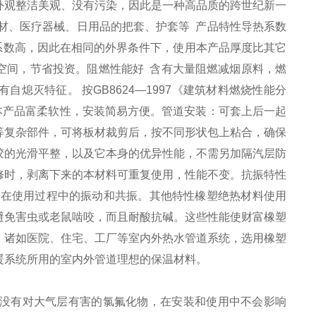
外观整洁美观、没有污染，因此是一种高品质的跨世纪新一
材、医疗器械、日用品的把套、护套等 产品特性导热系数
热系数高，因此在相同的外界条件下，使用本产品厚度比其它
空间，节省投资。阻燃性能好 含有大量阻燃减烟原料，燃
熄灭特征。 按GB8624—1997《建筑材料燃烧性能分
本产品富柔软性，安装简易方便。管道安装：可套上后一起
等复杂部件，可将板材裁剪后，按不同形状包上粘合，确保
胶的光滑平整，以及它本身的优异性能，不需另加隔汽层防
修时，剥离下来的本材料可重复使用，性能不变。抗振特性
道在使用过程中的振动和共振。其他特性橡塑绝热材料使用
避免害虫或老鼠啮咬，而且耐酸抗碱。这些性能使财富橡塑
。诸如医院、住宅、工厂等室内外热水管道系统，选用橡塑
暖系统所用的室内外管道理想的保温材料。
求，没有对大气层有害的氯氟化物，在安装和使用中不会影响