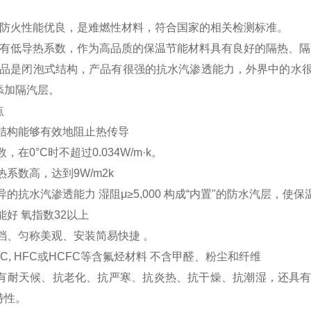
。
的防火性能优良，是难燃性材料，符合国家的相关检测标准。
具有低导热系数，作为高品质的保温节能材料具有良好的隔热、
产品是闭泡式结构，产品有很强的抗水汽渗透能力，外界中的水
添加隔汽层。
点
式结构能够有效地阻止热传导
，在0°C时不超过0.034W/m·k。
热系数高，达到9W/m2k
异的抗水汽渗透能力 湿阻μ≥5,000 构成“内置"的防水汽层，
能好 氧指数32以上
档、匀称美观、安装简易快捷 。
FC, HFC或HCFC等含氟烃材料 不含甲醛、粉尘和纤维
具有耐天候、抗老化、抗严寒、抗炎热、抗干燥、抗潮湿，还具
特性。