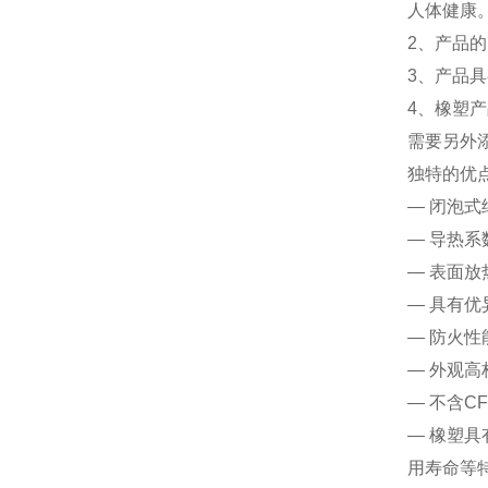
人体健康
2、产品
3、产品
4、橡塑
需要另外
独特的优
— 闭泡
— 导热系数
— 表面放
— 具有优
— 防火性
— 外观高
— 不含C
— 橡塑
用寿命等