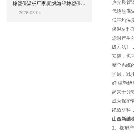
热介质管
橡塑保温板厂家,阻燃海绵橡塑保温板厂家出售
代绝热保
2026-08-04
低平均温
保温材料
烧时产生
级方法》
安装，也
整个系统
护层，减
好 橡塑
起来十分
成为保护
绝热材料
山西新皓
1、橡塑