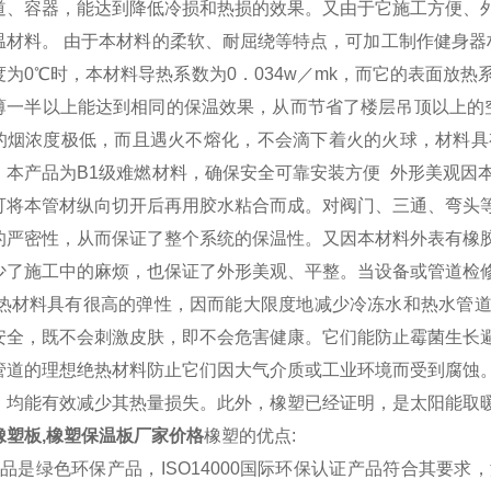
道、容器，能达到降低冷损和热损的效果。又由于它施工方便、
温材料。 由于本材料的柔软、耐屈绕等特点，可加工制作健身器
度为0℃时，本材料导热系数为0．034w／mk，而它的表面放
薄一半以上能达到相同的保温效果，从而节省了楼层吊顶以上的
的烟浓度极低，而且遇火不熔化，不会滴下着火的火球，材料具有自
，本产品为B1级难燃材料，确保安全可靠安装方便 外形美观因
可将本管材纵向切开后再用胶水粘合而成。对阀门、三通、弯头
的严密性，从而保证了整个系统的保温性。又因本材料外表有橡
少了施工中的麻烦，也保证了外形美观、平整。当设备或管道检
绝热材料具有很高的弹性，因而能大限度地减少冷冻水和热水管
安全，既不会刺激皮肤，即不会危害健康。它们能防止霉菌生长
管道的理想绝热材料防止它们因大气介质或工业环境而受到腐蚀
，均能有效减少其热量损失。此外，橡塑已经证明，是太阳能取
橡塑板,橡塑保温板厂家价格
橡塑的优点:
产品是绿色环保产品，ISO14000国际环保认证产品符合其要