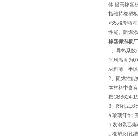
体,提高橡塑
指维持橡塑板
>35,橡塑
性能。阻燃添
橡塑保温板厂
1、导热系数
平均温度为0
材料薄一半以
2、阻燃性能
本材料中含有
按GB862
3、闭孔式发
a 玻璃纤维
b 发泡聚乙
c 橡塑:闭