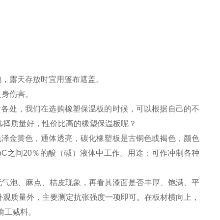
泡，露天存放时宜用篷布遮盖。
人身伤害。
活各处，我们在选购橡塑保温板的时候，可以根据自己的不
选择质量好，性价比高的橡塑保温板呢？
泽金黄色，通体透亮，碳化橡塑板是古铜色或褐色，颜色
0oC之间20％的酸（碱）液体中工作。用途：可作冲制各种
气泡、麻点、桔皮现象，再看其漆面是否丰厚、饱满、平
外观质量外，主要测定抗张强度一项即可。在板材横向上，
偷工减料。