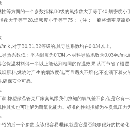
能；
性等方面的一个参数指标,B0级的氧指数大于等于40,烟密度小于
氧指数大于等于28,烟密度小于等于75；（注：一般将烟密度简
数；
m.k ,对于B0,B1,B2等级的,其导热系数均在0.034以上。
1.导热系数低：平均温度为0℃时,本材料导热系数为0.034w/
其它保温材料薄一半以上能达到相同的保温效果,从而节省了楼层吊
烟原料,燃烧时产生的烟浓度低,而且遇火不熔化,不会滴下着火的火球
料,确保安全可靠。
性；
厂家|橡塑保温管壳厂家臭氧跟我们熟知的氧气差不多,但是它有一
氧性其实也可理解为耐氧化能力。标准的性能指标为在臭氧压力为
性；
介绍的后一个参数,应该很容易理解,就是它是否能够很好的抗老化