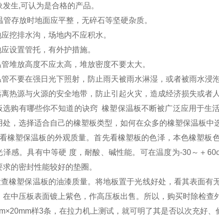
象发生,可认为是合格的产品。
保温管存放时地面应平整，无碎石等坚硬杂质。
场地应挖排水沟，场地内不应积水。
场地应设置管托，有外护措施。
保温管堆放高度不应太高，堆放密度不要太大。
保温管不要在强日光下照射，防止雨天被雨水淋湿，或者被雨水浸
在远离热源与火源的安全地带，防止引起火灾，造成经济损失或者
板选购有哪些你不知道的诀窍 橡塑保温板不断被广泛应用于生
用处，选择适合自己的橡塑板类型，如何在众多的橡塑保温板中
橡塑保温板的外观质量。首先看橡塑板的色泽，本色橡塑板色
光泽感。具有中等硬 度，耐酸、碱性能。可在温度为-30～＋6
要求的密封性能较好的垫圈。
橡塑保温板的油漆质量。将地板置于光线好处，看其表面有无
，在中压板表面镀上紫色，作高压板出售。所以，购买时除检查
mm×20mm样3条，在拉力机上测试，就可明了其是否以次充好、