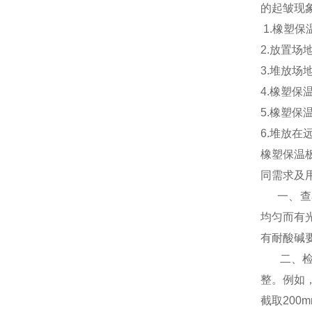
的起皱现
1.橡塑
2.放置
3.堆放
4.橡塑
5.橡塑
6.堆放
橡塑保温
同需求及
一、查看
均匀而有
有耐酸碱
二、检查
整。例如
截取200