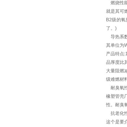
燃烧性
就是其可燃
B2级的
了。)
导热系
其单位为W/
产品特点:
品厚度比
大量阻燃减
级难燃材
耐臭氧
橡塑管壳
性。耐臭
抗老化
这个是要