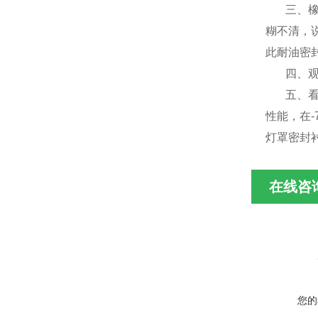
三、橡塑
糊不清，
此耐油密
四、观橡
五、看橡
性能，在
灯罩密封
在线咨
您的