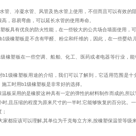
。
冻水管、冷凝水管、风管及热水管上使用，不但而且可以有效的
很高，容易弯曲，可以延长水管的使用寿命。
级橡塑板具有优良的防火性能，在一些较大的公共场合墙面使用，
，b1级橡塑板是不含有甲醛、粉尘和纤维的，因此，在一些婴幼
b1级橡塑板在一些空调、船舶、化工、医药或者电器等行业，
对b1级橡塑板用途的介绍，我们可以了解到，它适用范围是十
，施工时用b1级橡塑板是非常好的选择。
保温板采用的是橡胶这种具有一定的弹性的材料制作而成的,所以
小时,且压缩的程度为原来尺寸的一半时,它能够恢复的百分比。一
度；
大家都应该可以理解,其单位为千克每立方米,按橡塑保温管等级来说,B