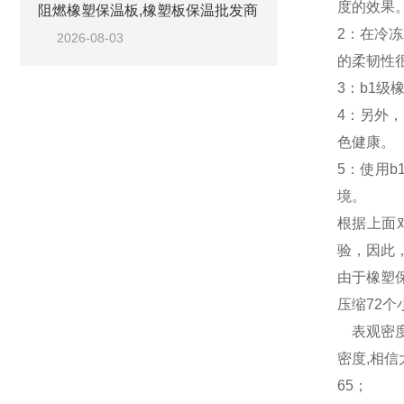
度的效果
阻燃橡塑保温板,橡塑板保温批发商
2：在冷
2026-08-03
的柔韧性
3：b1
4：另外
色健康。
5：使用
境。
根据上面
验，因此
由于橡塑
压缩72个
表观密
密度,相信
65；