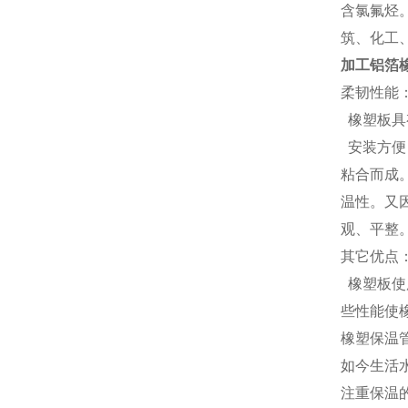
含氯氟烃
筑、化工
加工铝箔
柔韧性能
橡塑板具
安装方便
粘合而成
温性。又
观、平整
其它优点
橡塑板使
些性能使
橡塑保温
如今生活
注重保温