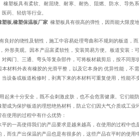
。 橡塑板具有柔软、耐屈绕、耐寒、耐热、阻燃、防水、导热
、医药、轻纺等行业。
橡塑板,橡塑保温板厂家
橡塑板具有很高的弹性，因而能大限度地
：
有良好的绕性及韧性，施工中容易处理弯曲和不规则的板道，而
，外形美观。因本产品富柔软性，安装简易方便。板道安装：可
。对阀门、三通、弯头等复杂部件，可将板材裁剪后，按不同形
因本材料外表有橡胶的光滑平整，以及它本身的 优异性能，不
。当设备或板道检修时，剥离下来的本材料可重复使用，性能不
：
用起来十分安全，既不会刺激皮肤，也不会危害健康。它们能防
橡塑成为保护板道的理想绝热材料，防止它们因大气介质或工业
管在使用的过程中有什么优势：
水平的一高使得我们的产品要求是越来越高，在使用的过程中也
的，而生产出保温的产品也是有很多的，这些产品在平时的使用