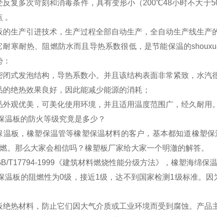
反复多次苛刻和消毒条件，具有变形小（200℃48小时不大于50%
 。
板的生产引进技术，生产过程全部自动生产，全自动生产线生产
它耐寒耐热、阻燃防水而且导热系数很低，是节能保温的shoux
势：
密闭式发泡结构，导热系数小。并且该结构表面非常紧致，水汽
品的绝热效果良好，因此能减少能源的消耗；
品外观优美，可美化使用环境，并且适用温度范围广，经久耐用
塑保温板的防火等级究竟是多少？
保温板，橡塑保温管等橡塑保温材料的客户，基本都知道橡塑保温
阻燃。那么大家会相信吗？橡塑板厂家给大家一个明澈的解答。
B/T17794-1999《建筑材料燃烧性能分级方法》，橡塑海绵保温
塑保温板的阻燃性为0级，接近1级，达不到国家检测1级标准。
板绝热材料，防止它们因大气介质或工业环境而受到腐蚀。产品