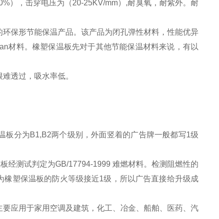
），击穿电压为（20-25KV/mm）,耐臭氧，耐紫外。耐
的环保形节能保温产品。该产品为闭孔弹性材料，性能优异
uan材料。橡塑保温板先对于其他节能保温材料来说，有以
很难透过，吸水率低。
。
板分为B1,B2两个级别，外面竖着的广告牌一般都写1级
板经测试判定为GB/17794-1999 难燃材料。检测阻燃性的
因为橡塑保温板的防火等级接近1级，所以广告直接给升级成
主要应用于家用空调及建筑，化工、冶金、船舶、医药、汽