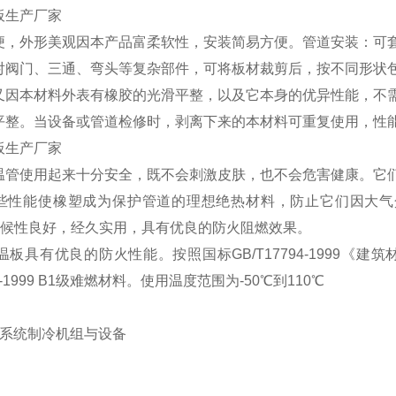
板生产厂家
，外形美观因本产品富柔软性，安装简易方便。管道安装：可套
对阀门、三通、弯头等复杂部件，可将板材裁剪后，按不同形状
又因本材料外表有橡胶的光滑平整，以及它本身的优异性能，不
平整。当设备或管道检修时，剥离下来的本材料可重复使用，性
板生产厂家
管使用起来十分安全，既不会刺激皮肤，也不会危害健康。它们
些性能使橡塑成为保护管道的理想绝热材料，防止它们因大气介
）耐候性良好，经久实用，具有优良的防火阻燃效果。
板具有优良的防火性能。按照国标GB/T17794-1999《
94-1999 B1级难燃材料。使用温度范围为-50℃到110℃
调系统制冷机组与设备
管
管