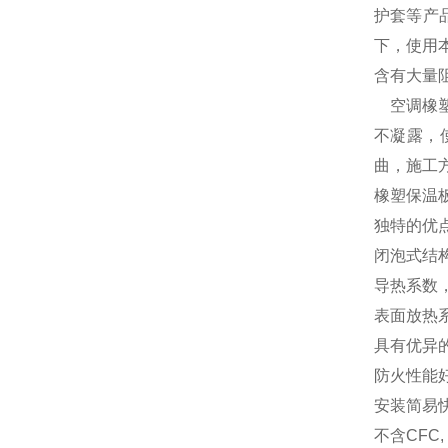
护套等产
下，使用
含有大量
空调橡塑
不凝露，
曲，施工
橡塑保温
独特的优
闭泡式结
导热系数，在
表面放热系
具有优异的
防火性能好
安装简易
不含CFC