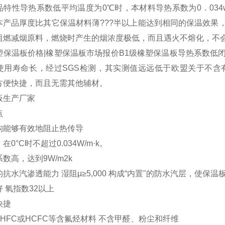
品特性导热系数低平均温度为0℃时，本材料导热系数为0．03
本产品厚度比其它保温材料薄???半以上能达到相同的保温效果
阻燃减烟原料，燃烧时产生的烟浓度极低，而且遇火不熔化，不
保温板价格|橡塑保温板市场报价B1级橡塑保温板导热系数低
使用寿命长，经过SGS检测，其实测值远远低于欧盟关于不含
方便快捷，而且无需其他辅材。
板生产厂家
点
构能够有效地阻止热传导
0°C时不超过0.034W/m·k。
数高，达到9W/m2k
抗水汽渗透能力 湿阻μ≥5,000 构成“内置"的防水汽层，使
 氧指数32以上
快捷
, HFC或HCFC等含氟烃材料 不含甲醛、粉尘和纤维