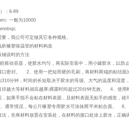
）：6-89
m）一般为10000
nbsp;
需要，我公司可定做其它各种规格。
浅析橡塑保温管的材料构造
板铺设时的方法
之前摇动容器，使胶水均匀，再实际安装中，用小罐胶水，以防
罐口密封。 2、使用一把短而硬的毛刷，将材料两端的粘结面
为310分钟，时间的长短取决于胶水的等级、大气的温度和湿度
直径越大等材料就应越厚;裸露时间超过20分钟无效。 4、使用
面，如果手指不会粘在材料表面，且材料表面无粘手的感觉，就
5、通常情况，每公斤橡塑专用胶水可涂抹两平米粘合面。 6
接法，先将材料放置在安装处，在材料的接口处涂上胶水，正确