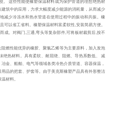
咬。 这些性能使橡塑保温材料成为保护管道的理想绝热材
在建筑中的应用，力求大幅度减少能源的消耗量，从而减少
度地减少冷冻水和热水管道在使用过程中的振动和共振。橡
而且可以省工省料。橡塑保温材料富柔软性,安装简易方便。
成。对阀门,三通,弯头等复杂部件,可将板材裁剪后,按不
耐热及阻燃性能优异的橡胶、聚氯乙烯等为主要原料，加入发泡
沫绝热材料。具有柔软、耐屈绕、阻燃、导热系数低、 减
、冶金、船舶、电气等领域各类冷热介质管道、容器保温，
日用品的把套、护套等。由于美克斯橡塑产品具有外形整洁
保温材料。