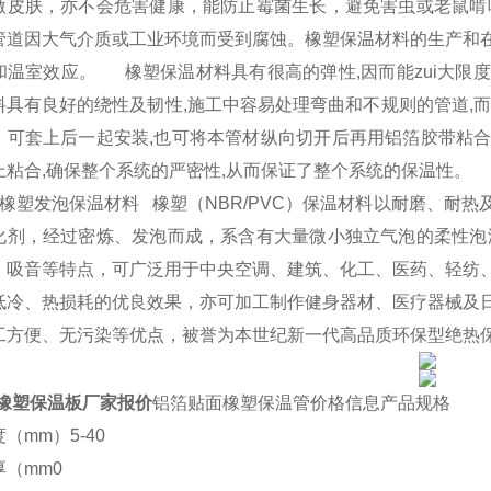
激皮肤，亦不会危害健康，能防止霉菌生长，避免害虫或老鼠啃
管道因大气介质或工业环境而受到腐蚀。橡塑保温材料的生产和
和温室效应。 橡塑保温材料具有很高的弹性,因而能zui大限
料具有良好的绕性及韧性,施工中容易处理弯曲和不规则的管道,
：可套上后一起安装,也可将本管材纵向切开后再用铝箔胶带粘合而
上粘合,确保整个系统的严密性,从而保证了整个系统的保温性。
VC橡塑发泡保温材料 橡塑（NBR/PVC）保温材料以耐磨、
化剂，经过密炼、发泡而成，系含有大量微小独立气泡的柔性泡
、吸音等特点，可广泛用于中央空调、建筑、化工、医药、轻纺
低冷、热损耗的优良效果，亦可加工制作健身器材、医疗器械及
工方便、无污染等优点，被誉为本世纪新一代高品质环保型绝热
级橡塑保温板厂家报价
铝箔贴面橡塑保温管价格信息产品规格
（mm）5-40
（mm0