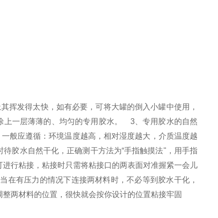
止其挥发得太快，如有必要，可将大罐的倒入小罐中使用，
涂上一层薄薄的、均匀的专用胶水。 3、专用胶水的自然
，一般应遵循：环境温度越高，相对湿度越大，介质温度越
时待胶水自然干化，正确测干方法为“手指触摸法"，用手指
可进行粘接，粘接时只需将粘接口的两表面对准握紧一会儿
、当在有压力的情况下连接两材料时，不必等到胶水干化，
调整两材料的位置，很快就会按你设计的位置粘接牢固