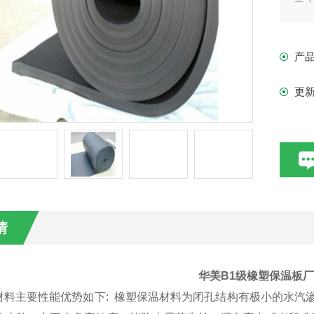
害
产
更
情
华美B1级橡塑保温板
材料主要性能优势如下: 橡塑保温材料为闭孔结构有极小的水汽