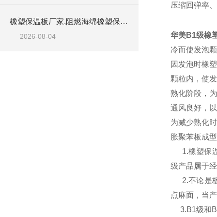
压缩回弹率、
橡塑保温板厂家,阻燃海绵橡塑保温板厂家出售
华美B1级橡
2026-08-04
冷而使发泡颗
因发泡时橡塑
颗粒内，使发
熟化阶段，为
通风良好，
为减少熟化时
胀聚苯板成
1.橡塑保温
级产品属于经
2.不论是板
点麻面，当产
3.B1级和