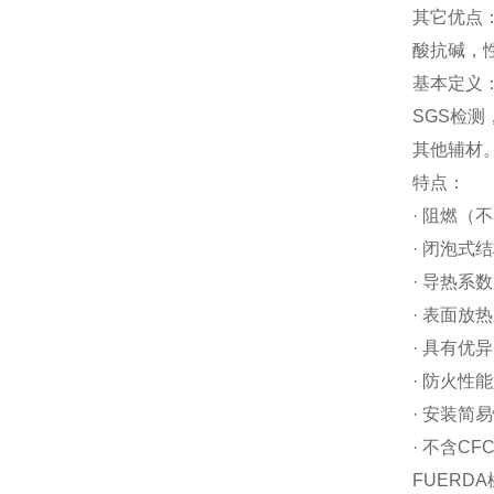
其它优点
酸抗碱，
基本定义
SGS检
其他辅材
特点：
· 阻燃（
· 闭泡式
· 导热系数
· 表面放
· 具有优
· 防火性
· 安装简
· 不含C
FUERD