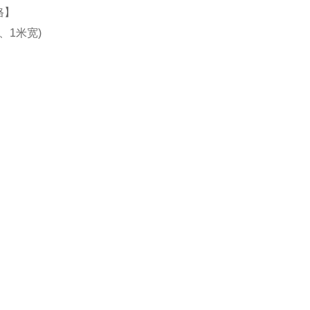
格】
m、1米宽)