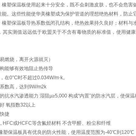
：橡塑保温板使用起来十分安全，既不会刺激皮肤，也不会危害
性能。这些性能使华美橡塑成为保护管道的理想绝热材料，防止
：橡塑保温板导热系数低闭孔结构，绝热效果持久良好；材料与
测，其实测值远远低于欧盟关于不含有毒物质的标准值，使用健
。
不易燃烧，离开火源就灭）
结构能够有效地阻止热传导
，在0°C时不超过0.034W/m·k。
热系数高，达到9W/m2k
异的抗水汽渗透能力 湿阻μ≥5,000 构成“内置"的防水汽层，使
能好 氧指数32以上
易快捷
FC, HFC或HCFC等含氟烃材料 不含甲醛、粉尘和纤维
A橡塑保温板具有优良的防火性能，使用温度范围为-40℃到120℃