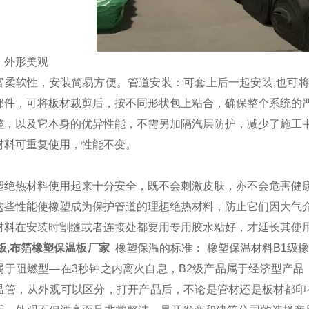
，外形美观
富柔软性，安装简易方便。管道安装：可套上后一起安装,也可
部件，可将板材裁剪后，按不同形状包上粘合，确保整个系统的
整，以及它本身的优异性能，不需另加隔汽层防护，减少了施工
材料可重复使用，性能不变。
塑绝热材料使用起来十分安全，既不会刺激皮肤，亦不会危害健
这些性能使橡塑成为保护管道的理想绝热材料，防止它们因大气
材料在安装时割缝或者连接处都要用专用胶水粘好，才延长其使
板,布箔橡塑保温板厂家
橡塑保温的标准： 橡塑保温材料B1级
属于阻燃型—在3秒钟之内离火自息，B2级产品属于经济型产品，
温管，从外观可以区分，打开产品后，不论是管材还是板材都印