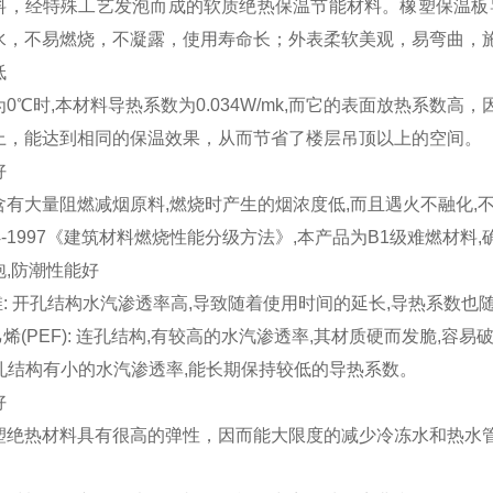
料，经特殊工艺发泡而成的软质绝热保温节能材料。橡塑保温板
水，不易燃烧，不凝露，使用寿命长；外表柔软美观，易弯曲，
低
0℃时,本材料导热系数为0.034W/mk,而它的表面放热系数
上，能达到相同的保温效果，从而节省了楼层吊顶以上的空间。
好
含有大量阻燃减烟原料,燃烧时产生的烟浓度低,而且遇火不融化,
24-1997《建筑材料燃烧性能分级方法》,本产品为B1级难燃材料
泡,防潮性能好
维: 开孔结构水汽渗透率高,导致随着使用时间的延长,导热系数也
乙烯(PEF): 连孔结构,有较高的水汽渗透率,其材质硬而发脆,容易
闭孔结构有小的水汽渗透率,能长期保持较低的导热系数。
好
塑绝热材料具有很高的弹性，因而能大限度的减少冷冻水和热水