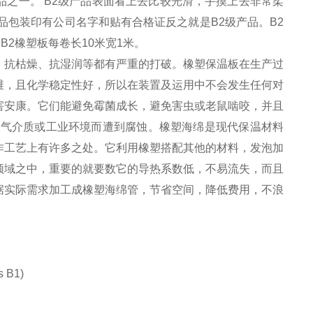
之一。 B2级产品表面看上去比较光滑，手摸上去非常柔
产品包装印有公司名字和贴有合格证反之就是B2级产品。B2
B2橡塑板每卷长10米宽1米。
、抗枯燥、抗湿润等都有严重的打破。橡塑保温板在生产过
维，且化学稳定性好，所以在装置及运用中不会发生任何对
害安康。它们能避免霉菌成长，避免害虫或老鼠啮咬，并且
大气介质或工业环境而遭到腐蚀。橡塑海绵是现代保温材料
作工艺上有许多之处。它利用橡塑搭配其他的材料，发泡加
领域之中，重要的就要数它的导热系数低，不易流失，而且
据实际需求加工成橡塑海绵管，节省空间，降低费用，不浪
 B1)