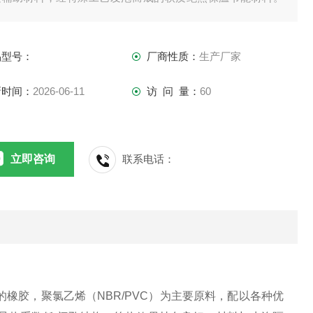
塑保温板导热系数低 闭孔结构，绝热效果持久良好；材料与水
隔绝，不吸水，不易燃烧，不凝露，使用寿命长；外表柔软美
品型号：
厂商性质：
生产厂家
，易弯曲，施工方便快捷。
新时间：
2026-06-11
访 问 量：
60
立即咨询
联系电话：
橡胶，聚氯乙烯（NBR/PVC）为主要原料，配以各种优