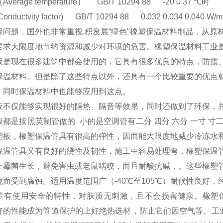
erage temperature） GB/T 10294 88 -20 0 37 ℃时
ductvity factor) GB/T 10294 88 0.032 0.034 0.040 W/m
保问题，国外也非常重视,积发展“绿色"橡塑保温材料制品，从
要求大限度地节约资源和减少对环境的危害。橡塑保温材料工业
板是现在很多建筑中都会使用的，它具有很多优良的特点，防震
保温材料。但是除了这些特点以外，还具有一个比较重要的优点
，同时保温材料中也能够应用到这点。
板不仅能够实现很好的隔热、隔音等效果，同时还做到了环保，
都是按照英制管做的 小的是空调管有二分 四分 六分 一寸 寸
塑板，橡塑保温管具有很高的弹性，因而能大限度地减少冷冻水和
保温管具又有良好的绕性及韧性，施工中容易处理弯，橡塑保温
止霉菌生长，避免害虫或老鼠啮咬，而且耐酸抗碱，。这些橡塑
境而受到腐蚀。适用温度范围广（-40℃至105℃）耐候性良好
管有使用安全的特性，对肤质无刺激，且不会损害健康。橡塑
好的性能成为管道保护的上好绝热选材，防止它们因空气等、工业