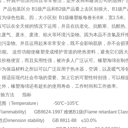
后，外观不但漂亮而且非常整洁，是开发商和建筑公司的选择产品
、产品包装区分 B1级产品和B2级产品看上去区别很大。B1级
为绿色包装。四，大小区别 B1级橡塑板每卷长8米，宽1.5米。
板可以在全天候的情况下运用，并且在抗老化、抗酷寒、抗酷热
生废气、废水、废渣、焰火等环境污染物。因为本品不含氯及纤
的污染物。并且运用起来非常安全，既不会影响肌肤，亦不会损
功能。 这些功能使橡塑变成维护管道的绝热资料，避免它们因
仅价格便宜，而且实用性强，被许多人广泛认可。橡塑海绵在制
作为保温材料之所以可以广泛应用于热水器，空调，以及暖气等
，很适应现代社会市场的需要。加上它的可塑性特别强，可以根
之外，橡塑海绵还有超长的使用寿命，工作时间和工作效率。
验方法 指标
（Temperature） -50℃~105℃
mmability) GB8624-1997 难燃B1级(Flame retardant Class
imension stability) GB 8811-88 ≤10.0%