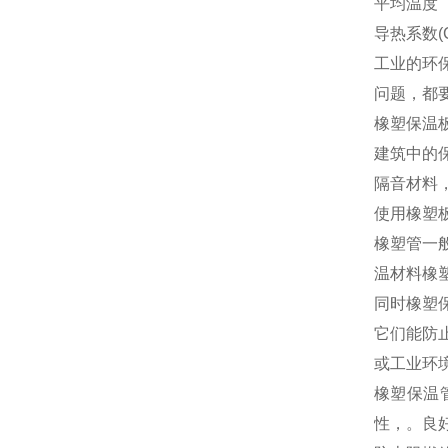
平均温度（Av
导热系数(Con
工业的环
问题，都
橡塑保温
建筑中的
隔音材料
使用橡塑
橡塑管一般
温材料橡
同时橡塑
它们能防
或工业环
橡塑保温
性，。良