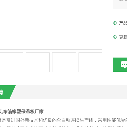
橡
汽
产
观
更
情
板,布箔橡塑保温板厂家
板是引进国外新技术和优良的全自动连续生产线，采用性能优异的