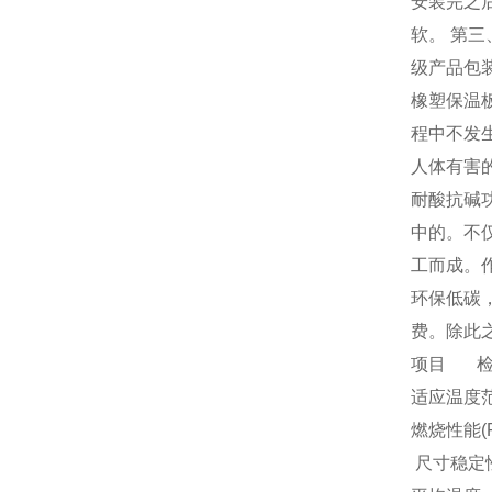
安装完之
软。 第三
级产品包装
橡塑保温
程中不发
人体有害
耐酸抗碱
中的。不
工而成。
环保低碳
费。除此
项目 检
适应温度范围
燃烧性能(Fla
尺寸稳定性(D