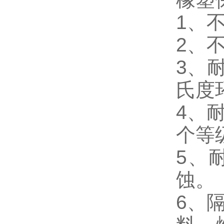
1、
2、
3、
氏度
4、耐
个等
5、
蚀。
6、