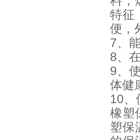
料，
特征
便，
7、
8、
9、
体健
10
橡塑
塑保